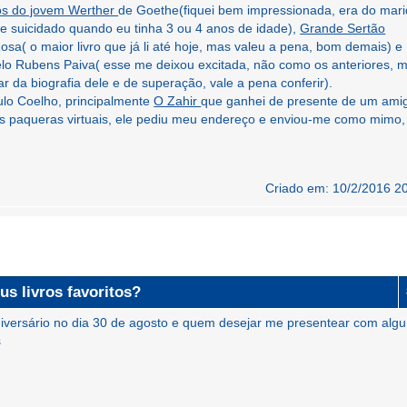
os do jovem Werther
de Goethe(fiquei bem impressionada, era do mar
se suicidado quando eu tinha 3 ou 4 anos de idade),
Grande Sertão
a( o maior livro que já li até hoje, mas valeu a pena, bom demais) e
o Rubens Paiva( esse me deixou excitada, não como os anteriores, 
tar da biografia dele e de superação, vale a pena conferir).
ulo Coelho, principalmente
O Zahir
que ganhei de presente de um ami
amos paqueras virtuais, ele pediu meu endereço e enviou-me como mimo,
Criado em: 10/2/2016 2
us livros favoritos?
aniversário no dia 30 de agosto e quem desejar me presentear com alg
s