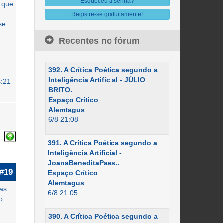
Esqueceu a senha?
u que
Registre-se gratuitamente!
se
m
Recentes no fórum
392. A Crítica Poética segundo a
Inteligência Artificial - JÚLIO
4:21
BRITO.
Espaço Crítico
Alemtagus
6/8 21:08
391. A Crítica Poética segundo a
Inteligência Artificial -
JoanaBeneditaPaes..
#19
Espaço Crítico
Alemtagus
 as
6/8 21:05
o
390. A Crítica Poética segundo a