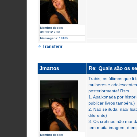
Membro desde:
3/9/2012 2:38
Mensagens:
18165
Transferir
Jmattos
Re: Quais são os se
Trabis, os últimos que l
mulheres e adolescentes!
posteriormente! Rsrs
1. Apaixonada por históri
publicar livros também.)
2. Não se iluda, não/ Isab
diferente)
3. Os cretinos não manda
tem muita imagem, é engra
Membro desde: