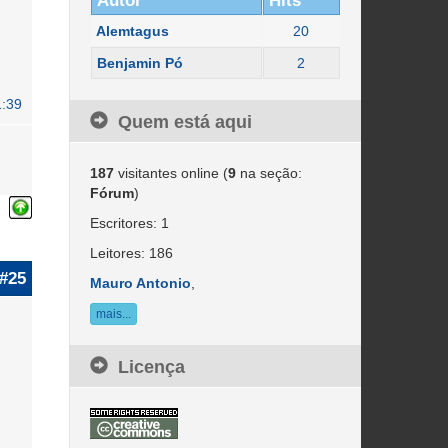
Autor
Hits
Alemtagus
20
Benjamin Pó
2
1:39
Quem está aqui
187
visitantes online (
9
na seção:
Fórum
)
Escritores: 1
Leitores: 186
#25
Mauro Antonio
,
mais...
Licença