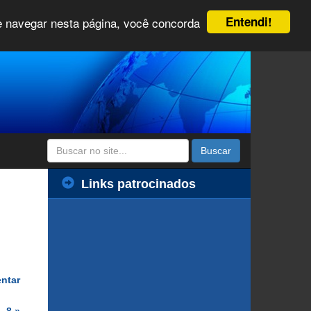
Entendi!
 e navegar nesta página, você concorda
Buscar
Links patrocinados
entar