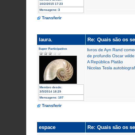
10/2/2015 17:23
Mensagens:
3
Transferir
laura.
Re: Quais são os se
Super Participativo
livros de Ayn Rand come
de profundis Oscar wilde
A República Platão
Nicolas Tesla autobiogra
Membro desde:
3/5/2014 18:29
Mensagens:
107
Transferir
espace
Re: Quais são os se