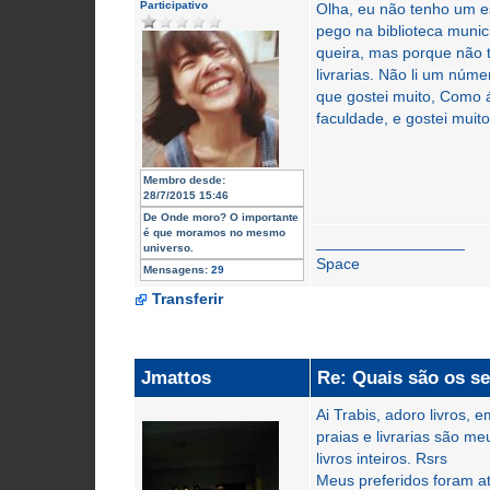
Participativo
Olha, eu não tenho um es
pego na biblioteca muni
queira, mas porque não 
livrarias. Não li um núm
que gostei muito, Como á
faculdade, e gostei muit
Membro desde:
28/7/2015 15:46
De
Onde moro? O importante
é que moramos no mesmo
_________________
universo.
Space
Mensagens:
29
Transferir
Jmattos
Re: Quais são os se
Ai Trabis, adoro livros, 
praias e livrarias são me
livros inteiros. Rsrs
Meus preferidos foram a