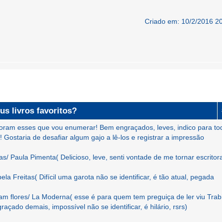
Criado em: 10/2/2016 2
us livros favoritos?
i foram esses que vou enumerar! Bem engraçados, leves, indico para to
 Gostaria de desafiar algum gajo a lê-los e registrar a impressão
as/ Paula Pimenta( Delicioso, leve, senti vontade de me tornar escritor
ela Freitas( Difícil uma garota não se identificar, é tão atual, pegada
m flores/ La Moderna( esse é para quem tem preguiça de ler viu Trab
çado demais, impossível não se identificar, é hilário, rsrs)