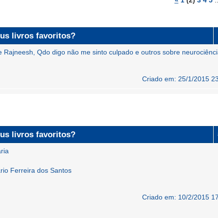
«
1
(2)
3
4
5
.
us livros favoritos?
 Rajneesh, Qdo digo não me sinto culpado e outros sobre neurociênci
Criado em: 25/1/2015 2
us livros favoritos?
ria
ario Ferreira dos Santos
Criado em: 10/2/2015 1