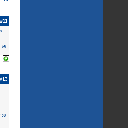
..
8
»
#11
a.
3:58
#13
7:28