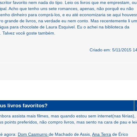
critor favorito nem nada do tipo. Leio os livros que me emprestam, o
cipal. Acho que tenho uns sete romances, apenas, não porquê eu não
tenho dinheiro para comprá-los, e eu até economizaria se aqui houves
ero grande de livros, na verdade eu nem conto. Mas recentemente li u
gua para chocolate de Laura Esquivel. Eu o achei na biblioteca da
o. Talvez você goste também.
Criado em: 5/11/2015 1
us livros favoritos?
embora assista mais filmes, mas quando estou sem internet(nas férias),
us points preferidos, não compro livros, mas sento na cara de pau e lei
té agora:
Dom Casmurro
de Machado de Assis,
Ana Terra
de Érico