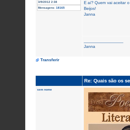
3/9/2012 2:38
E aí? Quem vai aceitar o
Mensagens:
18165
Beijos!
Janna
_________________
Janna
Transferir
Re: Quais são os se
sem nome