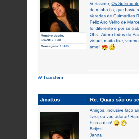
Veríssimo,
Os Sofriment
da minha tia, que havia 
Veredas
de Guimarães Ros
Feliz Ano Velho
de Marcel
foi diferente e por se tra
Obs : Adoro todos de Pa
Membro desde:
3/9/2012 2:38
virtual, muito fixe, vir
Mensagens:
18165
amei!
Transferir
Jmattos
Re: Quais são os se
Amigos, inclusive faço 
livro, eu vou adorar! Rsr
Fica a dica!
Beijos!
Janna