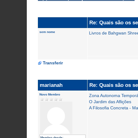
Re: Quais são os se
sem nome
Livros de Bahgwan Shree
Transferir
marianah
Re: Quais são os se
Novo Membro
Zona Autonoma Temporá
O Jardim das Aflições
A Filosofia Concreta - M
Membro desde: