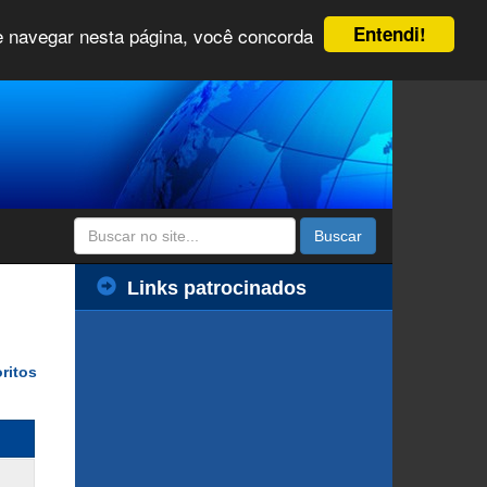
Entendi!
 e navegar nesta página, você concorda
Buscar
Links patrocinados
ritos