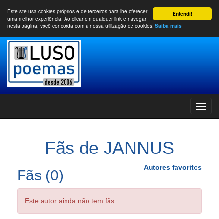
Este site usa cookies próprios e de terceiros para lhe oferecer
Entendi!
uma melhor experiência. Ao clicar em qualquer link e navegar
nesta página, você concorda com a nossa utilização de cookies.
Saiba mais
Fãs de JANNUS
Autores favoritos
Fãs (0)
Este autor ainda não tem fãs