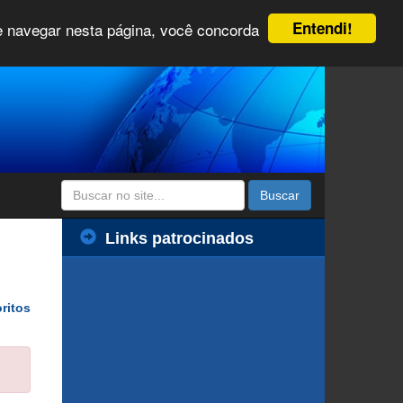
Entendi!
 e navegar nesta página, você concorda
Buscar
Links patrocinados
ritos