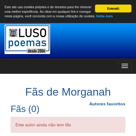
Este site usa cookies próprios e de terceiros para lhe oferecer
Entendi!
uma melhor experiência. Ao clicar em qualquer link e navegar
nesta página, você concorda com a nossa utilização de cookies.
Saiba mais
Fãs de Morganah
Autores favoritos
Fãs (0)
Este autor ainda não tem fãs