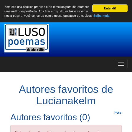
Este site usa cookies próprios e de terceiros para lhe oferecer
Entendi!
uma melhor experiência. Ao clicar em qualquer link e navegar
nesta página, você concorda com a nossa utilização de cookies.
Saiba mais
Autores favoritos de
Lucianakelm
Fãs
Autores favoritos (0)