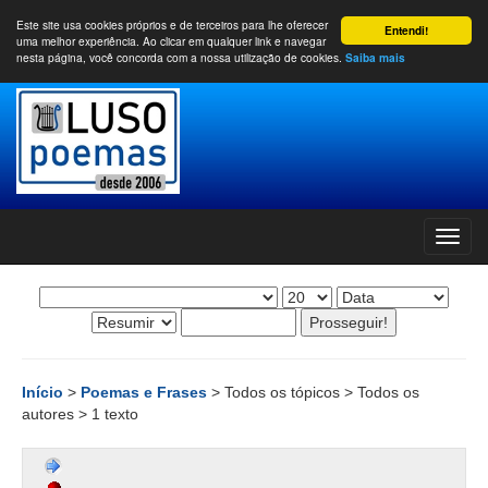
Este site usa cookies próprios e de terceiros para lhe oferecer
Entendi!
uma melhor experiência. Ao clicar em qualquer link e navegar
nesta página, você concorda com a nossa utilização de cookies.
Saiba mais
Início
>
Poemas e Frases
> Todos os tópicos > Todos os
autores > 1 texto