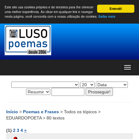
Este site usa cookies próprios e de terceiros para lhe oferecer
Entendi!
uma melhor experiência. Ao clicar em qualquer link e navegar
nesta página, você concorda com a nossa utilização de cookies.
Saiba mais
Início
>
Poemas e Frases
> Todos os tópicos >
EDUARDOPOETA > 80 textos
(1)
2
3
4
»