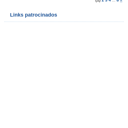
(1)
2
3
4
...
8
»
Links patrocinados