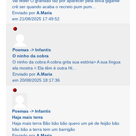
Vai feder O grandão faz por aparecer pela boca gigante
crê ser quando acaba o recreio pum pum...
Enviado por
A.Maria
em 21/08/2025 17:49:52
Poemas -> Infantis
O ninho da cobra
O ninho da cobra A cobra grita sua estória> A sua língua
ela mostra < Ela têm é outra Hi...
Enviado por
A.Maria
em 20/08/2025 18:17:36
Poemas -> Infantis
Haja mais terra
Haja mais terra Bão bão bão quero um pé de feijão bão
bão bão a terra tem um barrigão
Enviado por
A.Maria