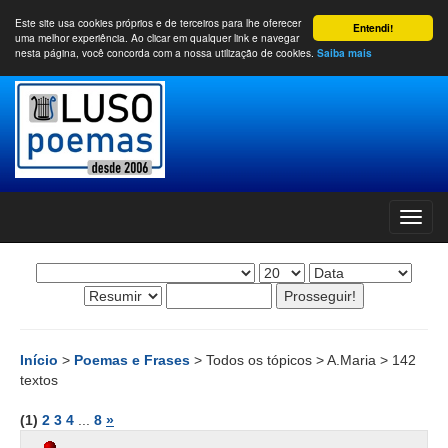
Este site usa cookies próprios e de terceiros para lhe oferecer
Entendi!
uma melhor experiência. Ao clicar em qualquer link e navegar
nesta página, você concorda com a nossa utilização de cookies.
Saiba mais
Início
>
Poemas e Frases
> Todos os tópicos > A.Maria > 142
textos
(1)
2
3
4
...
8
»