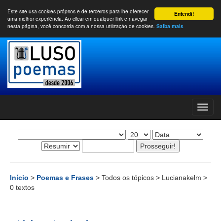
Este site usa cookies próprios e de terceiros para lhe oferecer
Entendi!
uma melhor experiência. Ao clicar em qualquer link e navegar
nesta página, você concorda com a nossa utilização de cookies.
Saiba mais
Início
>
Poemas e Frases
> Todos os tópicos > Lucianakelm >
0 textos