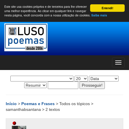
Este site usa cookies próprios e de terceiros para lhe oferecer
Entendi!
uma melhor experiência. Ao clicar em qualquer link e navegar
nesta página, você concorda com a nossa utilização de cookies.
Saiba mais
Início
>
Poemas e Frases
> Todos os tópicos >
samanthabsantana > 2 textos