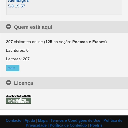
Alemtagus
5/8 19:57
Quem está aqui
207
visitantes online (
125
na seção:
Poemas e Frases
)
Escritores: 0
Leitores: 207
mais...
Licença
Contacto
|
Ajuda
|
Mapa
|
Termos e Condições de Uso
|
Política de
Privacidade
|
Política de Conteúdo
|
Poetris