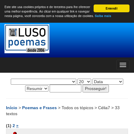
Este site usa cookies próprios e de terceiros para lhe oferecer
Entendi!
uma melhor experiência. Ao clicar em qualquer link e navegar
nesta página, você concorda com a nossa utilização de cookies.
Saiba mais
Início
>
Poemas e Frases
> Todos os tópicos > Célia7 > 33
textos
(1)
2
»