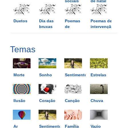
sociais
de natal
Duetos
Dia das
Poemas
Poemas de
bruxas
de
intervenção
crítica
Temas
Morte
Sonho
Sentimentos
Estrelas
Ilusão
Coração
Canção
Chuva
Ar
Sentimento
Família
Vazio