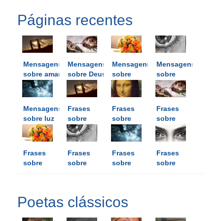
Páginas recentes
Mensagens
Mensagens
Mensagens
Mensagens
sobre amar
sobre Deus
sobre
sobre
flores
lágrimas
Mensagens
Frases
Frases
Frases
sobre luz
sobre
sobre
sobre
amar
arte
Deus
Frases
Frases
Frases
Frases
sobre
sobre
sobre
sobre
flores
lágrimas
luz
olhos
Poetas clássicos