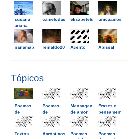
susana
camelodasquintas
elisabeteluisfialho
unicaamostra
ariana
nanamab
reinaldo2011
Acento
Abissal
Tópicos
Poemas
Poemas
Mensagens
Frases e
de
de
de amor
pensamentos
amizade
tristeza
Textos
Acrósticos
Poemas
Poemas