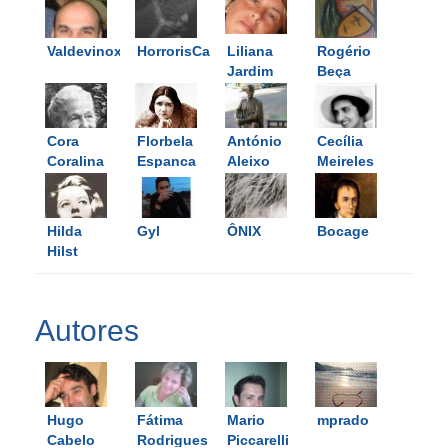
Valdevinoxis
HorrorisCausa
Liliana
Rogério
Jardim
Beça
Cora
Florbela
António
Cecília
Coralina
Espanca
Aleixo
Meireles
Hilda
Gyl
ÔNIX
Bocage
Hilst
Autores
Hugo
Fátima
Mario
mprado
Cabelo
Rodrigues
Piccarelli