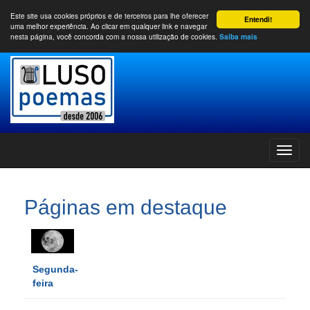
Este site usa cookies próprios e de terceiros para lhe oferecer
Entendi!
uma melhor experiência. Ao clicar em qualquer link e navegar
nesta página, você concorda com a nossa utilização de cookies.
Saiba mais
Páginas em destaque
Segunda-
feira