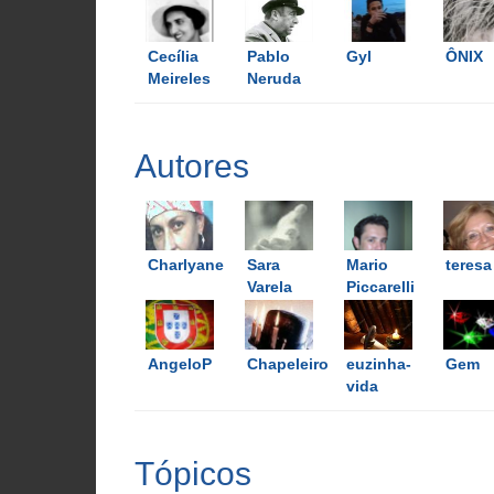
Cecília
Pablo
Gyl
ÔNIX
Meireles
Neruda
Autores
Charlyane
Sara
Mario
teresa
Varela
Piccarelli
AngeloP
Chapeleiro_Louco
euzinha-
Gem
vida
Tópicos