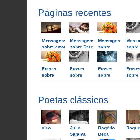
Páginas recentes
Mensagens
Mensagens
Mensagens
Mensa
sobre amar
sobre Deus
sobre
sobre
flores
lágrim
Frases
Frases
Frases
Frase
sobre
sobre
sobre
sobre
flores
lágrimas
luz
olhos
Poetas clássicos
cleo
Julio
Rogério
RoqueS
Saraiva
Beça