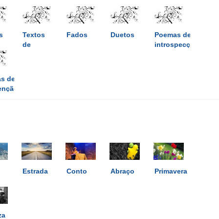
s
Textos
Fados
Duetos
Poemas de
de
introspecção
ce
crítica
s de
venção
Estrada
Conto
Abraço
Primavera
za