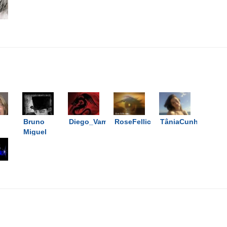
Bruno
Diego_Vampire
RoseFelliciano
TâniaCunha
Miguel
Resende