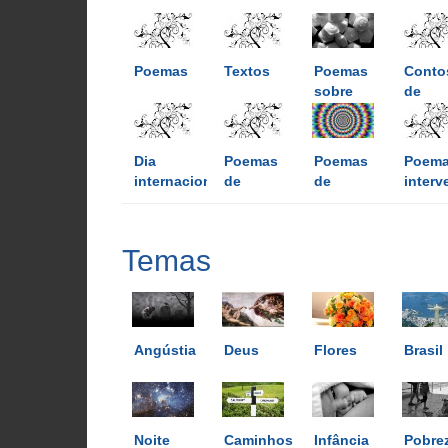
Poemas
Textos
Poemas
Conto
sobre
de
droga
roman
Dia
Poemas
Poemas
Poema
internacional
de
de
inter
da poesia
crítica
ilusão
Temas
Angústia
Deus
Flores
Brasil
Noite
Caminhos
Infância
Pobre