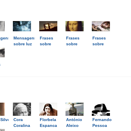
gens
Mensagens
Frases
Frases
Frases
sobre luz
sobre
sobre
sobre
as
amar
arte
Deus
s
ilveira
Cora
Florbela
António
Fernando
Coralina
Espanca
Aleixo
Pessoa