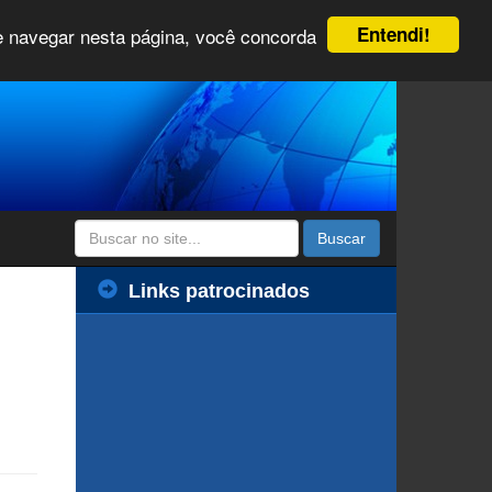
Entendi!
 e navegar nesta página, você concorda
Buscar
Links patrocinados