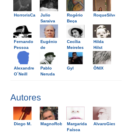
HorrorisCausa
Julio
Rogério
RoqueSilveira
Saraiva
Beça
Fernando
Eugénio
Cecília
Hilda
Pessoa
de
Meireles
Hilst
Andrade
Alexandre
Pablo
Gyl
ÔNIX
O´Neill
Neruda
Autores
Diego M.
MagnoRobertoAlmeida
Margarida
AlvaroGiesta
Faísca