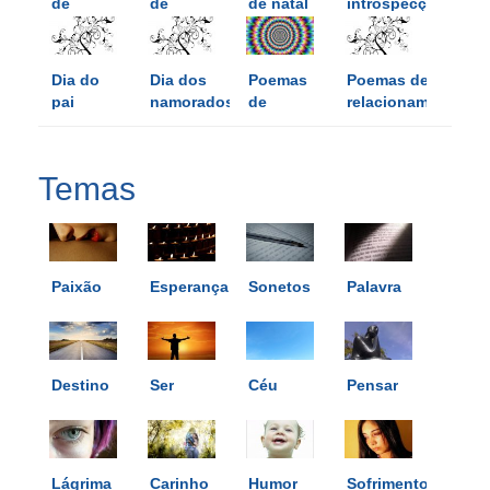
de
de
de natal
introspecção
desabafo
crítica
Dia do
Dia dos
Poemas
Poemas de
pai
namorados
de
relacionamentos
ilusão
Temas
Paixão
Esperança
Sonetos
Palavra
Destino
Ser
Céu
Pensar
Lágrima
Carinho
Humor
Sofrimento