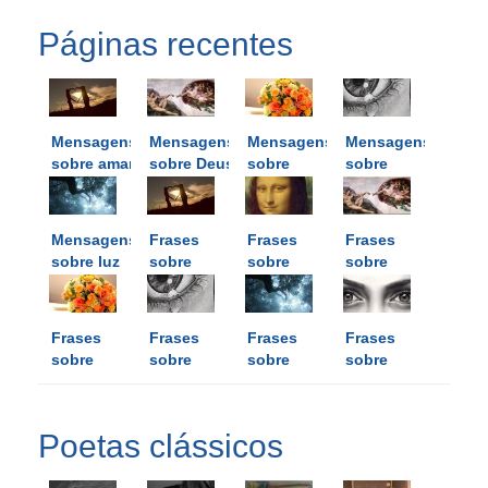
Páginas recentes
Mensagens
Mensagens
Mensagens
Mensagens
sobre amar
sobre Deus
sobre
sobre
flores
lágrimas
Mensagens
Frases
Frases
Frases
sobre luz
sobre
sobre
sobre
amar
arte
Deus
Frases
Frases
Frases
Frases
sobre
sobre
sobre
sobre
flores
lágrimas
luz
olhos
Poetas clássicos