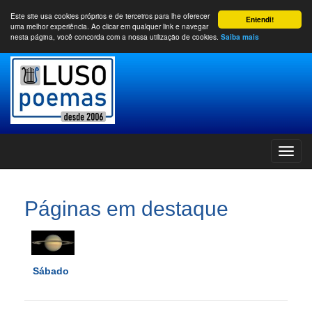
Este site usa cookies próprios e de terceiros para lhe oferecer
Entendi!
uma melhor experiência. Ao clicar em qualquer link e navegar
nesta página, você concorda com a nossa utilização de cookies.
Saiba mais
Páginas em destaque
Sábado