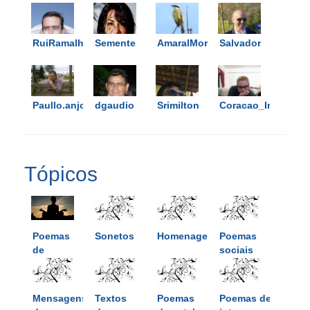
RuiRamalho
Semente
AmaralMoreno
Salvador
Paullo.anjo
dgaudio
Srimilton
Coracao_Imortal
Tópicos
Poemas
Sonetos
Homenagens
Poemas
de
sociais
reflexão
Mensagens
Textos
Poemas
Poemas de