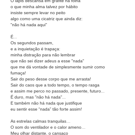
O lápis descansa em grafite na folha
o que minha alma talvez por hábito
insiste sempre levar no peito
algo como uma cicatriz que ainda diz:
"não há nada aqui"
É...
Os segundos passam,
e a inquietação é trapaça:
minha distração para não lembrar
que não sei dizer adeus a esse "nada"
que me dá vontade de simplesmente sumir como
fumaça!
Sair do peso desse corpo que me arrasta!
Sair do caos que a todo tempo, o tempo rasga
e assim me perco no passado, presente, futuro...
É duro, mas "não há nada"...
E também não há nada que justifique
eu sentir esse “nada” tão forte assim!
As estrelas calmas tranquilas…
O som do ventilador e o calor ameno…
Meu olhar distante, o cansaço