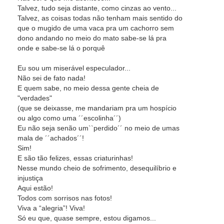
Talvez, tudo seja distante, como cinzas ao vento...
Talvez, as coisas todas não tenham mais sentido do
que o mugido de uma vaca pra um cachorro sem
dono andando no meio do mato sabe-se lá pra
onde e sabe-se lá o porquê
Eu sou um miserável especulador...
Não sei de fato nada!
E quem sabe, no meio dessa gente cheia de
"verdades"
(que se deixasse, me mandariam pra um hospício
ou algo como uma ´´escolinha´´)
Eu não seja senão um``perdido´´ no meio de umas
mala de ´´achados´´!
Sim!
E são tão felizes, essas criaturinhas!
Nesse mundo cheio de sofrimento, desequilíbrio e
injustiça
Aqui estão!
Todos com sorrisos nas fotos!
Viva a “alegria”! Viva!
Só eu que, quase sempre, estou digamos...