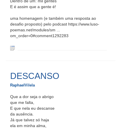
Dentro de um: mil gentes
E é assim que a gente é!
uma homenagem (e também uma resposta ao
desafio proposto) pelo podcast https://www.luso-
poemas.net/modules/sm ...
om_order=0#comment1292283
DESCANSO
RaphaelVilela
Que a dor seja o abrigo
que me falta,
E que nela eu descanse
da ausência.
Já que talvez só haja
ela em minha alma,