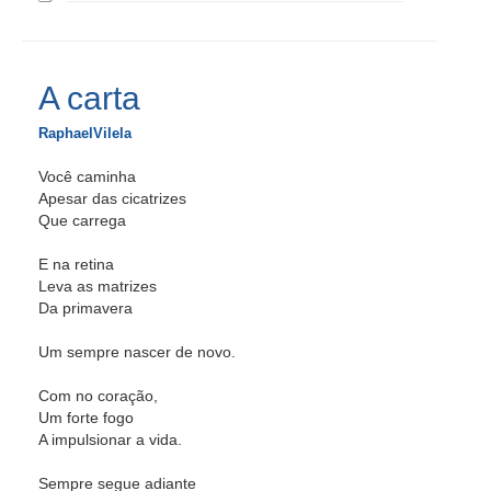
A carta
RaphaelVilela
Você caminha
Apesar das cicatrizes
Que carrega
E na retina
Leva as matrizes
Da primavera
Um sempre nascer de novo.
Com no coração,
Um forte fogo
A impulsionar a vida.
Sempre segue adiante