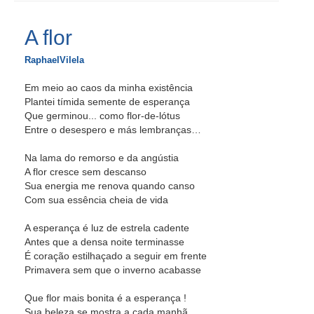
A flor
RaphaelVilela
Em meio ao caos da minha existência
Plantei tímida semente de esperança
Que germinou... como flor-de-lótus
Entre o desespero e más lembranças…
Na lama do remorso e da angústia
A flor cresce sem descanso
Sua energia me renova quando canso
Com sua essência cheia de vida
A esperança é luz de estrela cadente
Antes que a densa noite terminasse
É coração estilhaçado a seguir em frente
Primavera sem que o inverno acabasse
Que flor mais bonita é a esperança !
Sua beleza se mostra a cada manhã