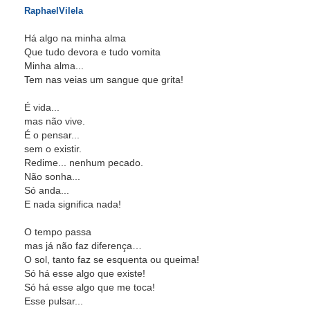
RaphaelVilela
Há algo na minha alma
Que tudo devora e tudo vomita
Minha alma...
Tem nas veias um sangue que grita!
É vida...
mas não vive.
É o pensar...
sem o existir.
Redime... nenhum pecado.
Não sonha...
Só anda...
E nada significa nada!
O tempo passa
mas já não faz diferença…
O sol, tanto faz se esquenta ou queima!
Só há esse algo que existe!
Só há esse algo que me toca!
Esse pulsar...