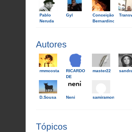
Pablo
Gyl
Conceição
Transv
Neruda
Bernardino
Autores
rmmcosta
RICARDO
master22
sandr
DE
OLIVEIRA
D.Sousa
Neni
samiramonteiro26
Tópicos