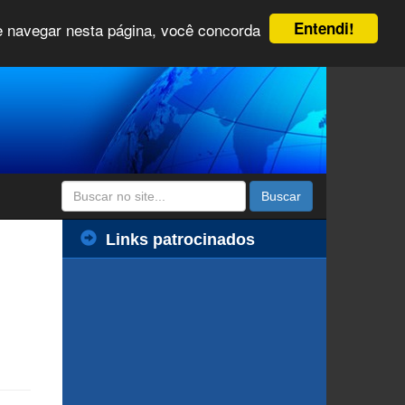
Entendi!
 e navegar nesta página, você concorda
Buscar
Links patrocinados