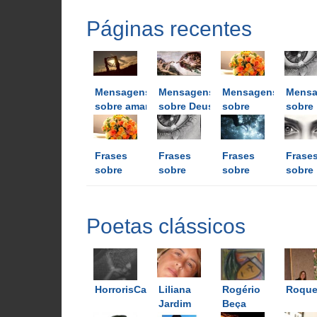
Páginas recentes
Mensagens
Mensagens
Mensagens
Mensa
sobre amar
sobre Deus
sobre
sobre
flores
lágrim
Frases
Frases
Frases
Frase
sobre
sobre
sobre
sobre
flores
lágrimas
luz
olhos
Poetas clássicos
HorrorisCausa
Liliana
Rogério
RoqueS
Jardim
Beça