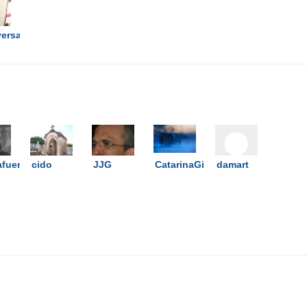
ersal
afuentes
cido
JJG
CatarinaGilberto
damart