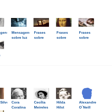
gens
Mensagens
Frases
Frases
Frases
sobre luz
sobre
sobre
sobre
as
amar
arte
Deus
s
ilveira
Cora
Cecília
Hilda
Alexandre
Coralina
Meireles
Hilst
O´Neill