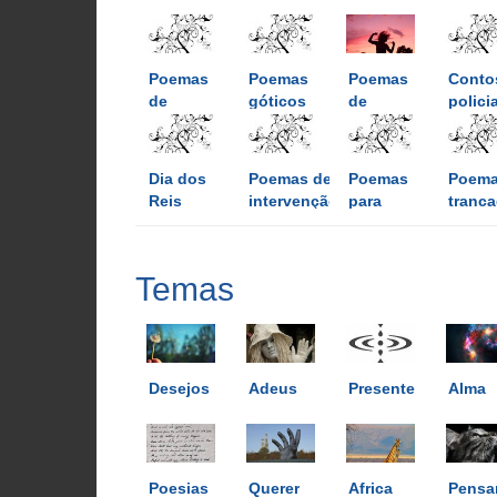
Poemas
Poemas
Poemas
Conto
de
góticos
de
polici
tristeza
alegria
Dia dos
Poemas de
Poemas
Poem
Reis
intervenção
para
tranc
visitantes
Temas
Desejos
Adeus
Presente
Alma
Poesias
Querer
Africa
Pensa