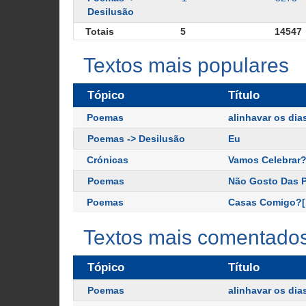
Desilusão
Totais
5
14547
Textos mais populares
Tópico
Título
Poemas
alinhavar os dia
Poemas -> Desilusão
Eu
Crónicas
Vamos Celebrar?
Poemas
Não Gosto Das 
Poemas
Casas Comigo?[
Textos mais comentado
Tópico
Título
Poemas
alinhavar os dia