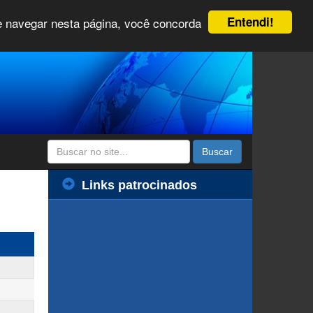
Entendi!
 e navegar nesta página, você concorda
Buscar
Links patrocinados