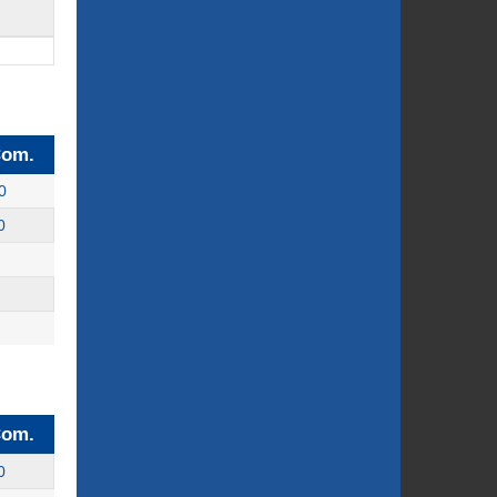
om.
0
0
om.
0