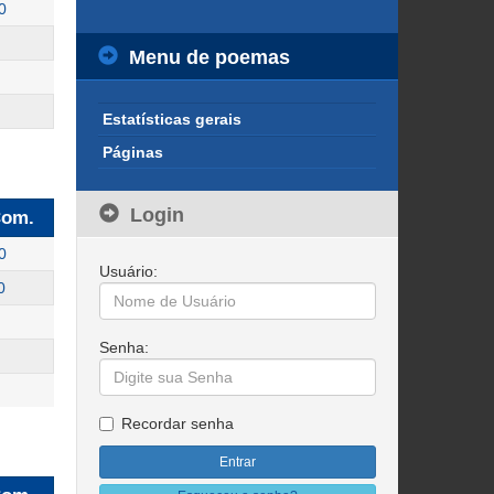
0
Menu de poemas
Estatísticas gerais
Páginas
Login
om.
0
Usuário:
0
Senha:
Recordar senha