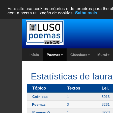
Este site usa cookies próprios e de terceiros para lhe 
com a nossa utilização de cookies.
Saiba mais
Início
Poemas
Clássicos
Mural
Estatísticas de laura
Tópico
Textos
Lei.
Crónicas
1
3013
Poemas
3
8261
Poemas ->
1
3273