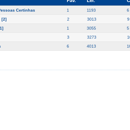
Fav.
Lei.
C
Pessoas Certinhas
1
1193
6
 [2]
2
3013
9
1]
1
3055
5
3
3273
1
s
6
4013
1