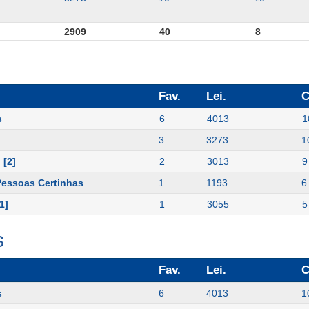
2909
40
8
Fav.
Lei.
C
s
6
4013
1
3
3273
1
 [2]
2
3013
9
Pessoas Certinhas
1
1193
6
1]
1
3055
5
s
Fav.
Lei.
C
s
6
4013
1