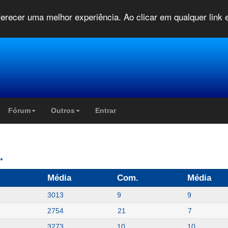
oferecer uma melhor experiência. Ao clicar em qualquer link
Fórum
Outros
Entrar
.
Média
Com.
Média
3013
9
9
2754
21
7
3273
10
10