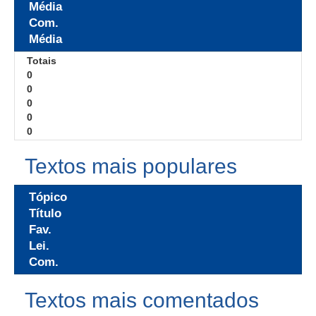
Média
Com.
Média
Totais
0
0
0
0
0
Textos mais populares
Tópico
Título
Fav.
Lei.
Com.
Textos mais comentados