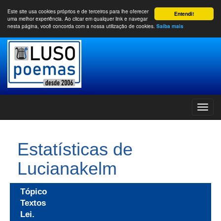
Este site usa cookies próprios e de terceiros para lhe oferecer
Entendi!
uma melhor experiência. Ao clicar em qualquer link e navegar
nesta página, você concorda com a nossa utilização de cookies.
Saiba mais
Estatísticas de
Lucianakelm
Tópico
Textos
Lei.