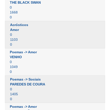
THE BLACK SWAN
0
1668
0
Acrósticos
Amor
0
1103
0
Poemas -> Amor
VENHO
0
1049
0
Poemas -> Sociais
PAREDES DE COURA
0
1405
0
Poemas -> Amor