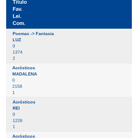
Título
Fav.
Lei.
Com.
Poemas -> Fantasia
LUZ
0
1374
2
Acrósticos
MADALENA
0
2158
1
Acrósticos
REI
0
1226
1
Acrósticos