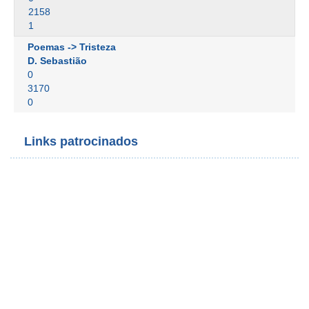
2158
1
Poemas -> Tristeza
D. Sebastião
0
3170
0
Links patrocinados