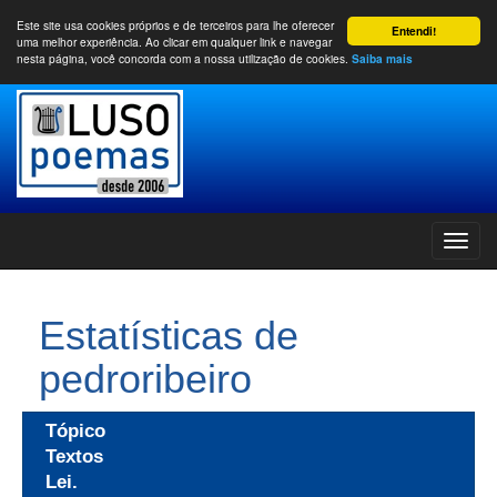
Este site usa cookies próprios e de terceiros para lhe oferecer
Entendi!
uma melhor experiência. Ao clicar em qualquer link e navegar
nesta página, você concorda com a nossa utilização de cookies.
Saiba mais
Estatísticas de
pedroribeiro
Tópico
Textos
Lei.