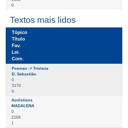
0
Textos mais lidos
Tópico
Título
Fav.
Lei.
Com.
Poemas -> Tristeza
D. Sebastião
0
3170
0
Acrósticos
MADALENA
0
2158
1