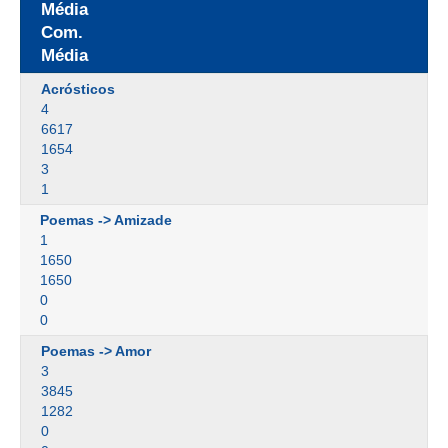
Média
Com.
Média
Acrósticos
4
6617
1654
3
1
Poemas -> Amizade
1
1650
1650
0
0
Poemas -> Amor
3
3845
1282
0