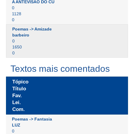
A ANTEVISÃO DO CU
0
1128
0
Poemas -> Amizade
barbeiro
0
1650
0
Textos mais comentados
Tópico
Título
Fav.
Lei.
Com.
Poemas -> Fantasia
LUZ
0