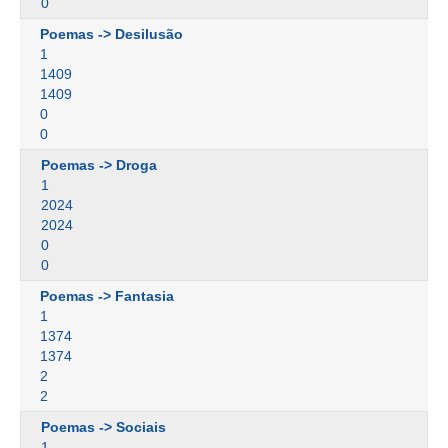
0
Poemas -> Desilusão
1
1409
1409
0
0
Poemas -> Droga
1
2024
2024
0
0
Poemas -> Fantasia
1
1374
1374
2
2
Poemas -> Sociais
1