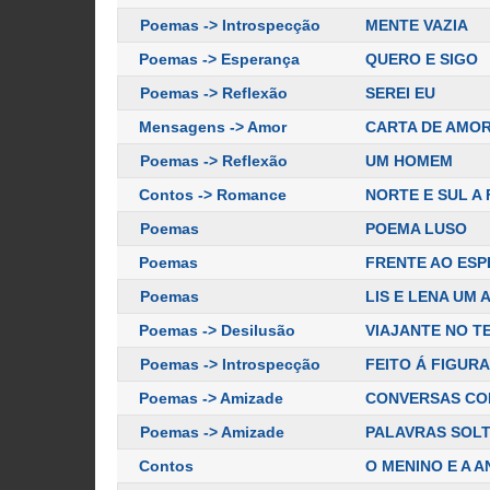
Poemas -> Introspecção
MENTE VAZIA
Poemas -> Esperança
QUERO E SIGO
Poemas -> Reflexão
SEREI EU
Mensagens -> Amor
CARTA DE AMO
Poemas -> Reflexão
UM HOMEM
Contos -> Romance
NORTE E SUL A
Poemas
POEMA LUSO
Poemas
FRENTE AO ES
Poemas
LIS E LENA UM
Poemas -> Desilusão
VIAJANTE NO T
Poemas -> Introspecção
FEITO Á FIGURA
Poemas -> Amizade
CONVERSAS CO
Poemas -> Amizade
PALAVRAS SOL
Contos
O MENINO E A 