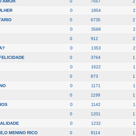
O AMOR
0
7557
2
ULHER
0
1854
2
TARIO
0
6735
2
0
3568
2
0
912
2
A?
0
1353
2
 FELICIDADE
0
3764
1
0
1622
1
0
873
1
INO
0
1171
1
0
1199
1
IOS
0
1142
1
0
1201
1
EALIDADE
0
1232
1
E,O MENINO RICO
0
8114
1