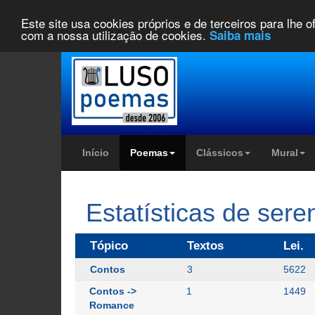
Este site usa cookies próprios e de terceiros para lhe 
com a nossa utilização de cookies.
Saiba mais
Início
Poemas
Clássicos
Mural
Estatísticas de se
Tópico
Textos
Lei.
Contos
3
5622
Contos ->
1
1449
Romance