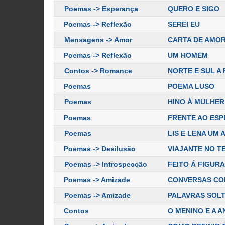
Poemas -> Esperança
QUERO E SIGO
Poemas -> Reflexão
SEREI EU
Mensagens -> Amor
CARTA DE AMO
Poemas -> Reflexão
UM HOMEM
Contos -> Romance
NORTE E SUL A
Poemas
POEMA LUSO
Poemas
HINO Á MULHER
Poemas
FRENTE AO ES
Poemas
LIS E LENA UM
Poemas -> Desilusão
VIAJANTE NO T
Poemas -> Introspecção
FEITO Á FIGURA
Poemas -> Amizade
CONVERSAS CO
Poemas -> Amizade
PALAVRAS SOL
Contos
O MENINO E A 