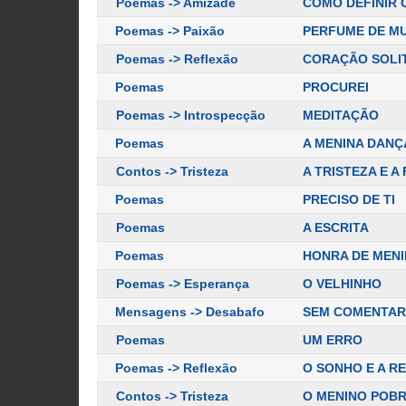
Poemas -> Amizade
COMO DEFINIR 
Poemas -> Paixão
PERFUME DE M
Poemas -> Reflexão
CORAÇÃO SOLI
Poemas
PROCUREI
Poemas -> Introspecção
MEDITAÇÃO
Poemas
A MENINA DANÇ
Contos -> Tristeza
A TRISTEZA E A
Poemas
PRECISO DE TI
Poemas
A ESCRITA
Poemas
HONRA DE MEN
Poemas -> Esperança
O VELHINHO
Mensagens -> Desabafo
SEM COMENTAR
Poemas
UM ERRO
Poemas -> Reflexão
O SONHO E A R
Contos -> Tristeza
O MENINO POBR