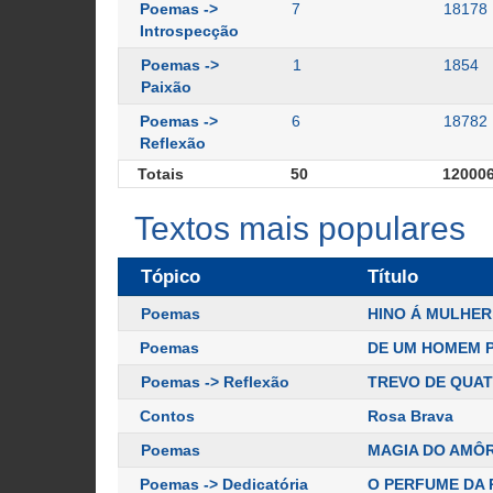
Poemas ->
7
18178
Introspecção
Poemas ->
1
1854
Paixão
Poemas ->
6
18782
Reflexão
Totais
50
12000
Textos mais populares
Tópico
Título
Poemas
HINO Á MULHER
Poemas
DE UM HOMEM 
Poemas -> Reflexão
TREVO DE QUA
Contos
Rosa Brava
Poemas
MAGIA DO AMÔ
Poemas -> Dedicatória
O PERFUME DA