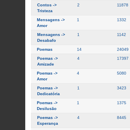
Contos ->
2
11878
Tristeza
Mensagens ->
1
1332
Amor
Mensagens ->
1
1142
Desabafo
Poemas
14
24049
Poemas ->
4
17397
Amizade
Poemas ->
4
5080
Amor
Poemas ->
1
3423
Dedicatória
Poemas ->
1
1375
Desilusão
Poemas ->
4
8445
Esperança