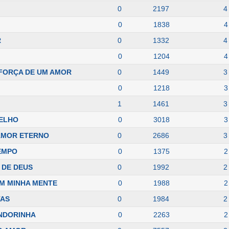
0
2197
4
0
1838
4
R
0
1332
4
0
1204
4
 FORÇA DE UM AMOR
0
1449
3
0
1218
3
1
1461
3
PELHO
0
3018
3
 AMOR ETERNO
0
2686
3
EMPO
0
1375
2
 DE DEUS
0
1992
2
M MINHA MENTE
0
1988
2
TAS
0
1984
2
ANDORINHA
0
2263
2