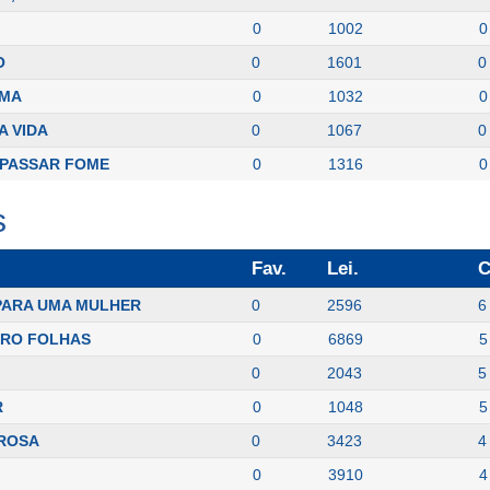
0
1002
0
O
0
1601
0
LMA
0
1032
0
A VIDA
0
1067
0
 PASSAR FOME
0
1316
0
s
Fav.
Lei.
C
PARA UMA MULHER
0
2596
6
TRO FOLHAS
0
6869
5
0
2043
5
R
0
1048
5
 ROSA
0
3423
4
0
3910
4