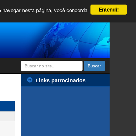
Entendi!
 e navegar nesta página, você concorda
Buscar
Links patrocinados