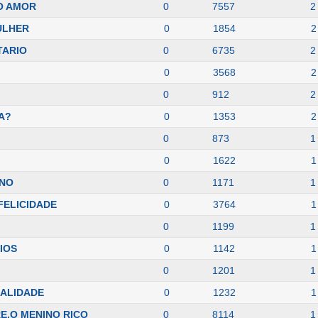
O AMOR
0
7557
2
ULHER
0
1854
2
TARIO
0
6735
2
0
3568
2
0
912
2
A?
0
1353
2
0
873
1
0
1622
1
INO
0
1171
1
 FELICIDADE
0
3764
1
0
1199
1
IOS
0
1142
1
0
1201
1
EALIDADE
0
1232
1
E,O MENINO RICO
0
8114
1