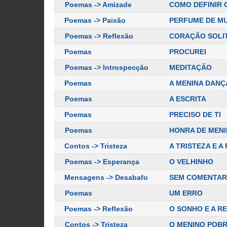
Poemas -> Amizade
COMO DEFINIR 
Poemas -> Paixão
PERFUME DE M
Poemas -> Reflexão
CORAÇÃO SOLI
Poemas
PROCUREI
Poemas -> Introspecção
MEDITAÇÃO
Poemas
A MENINA DANÇ
Poemas
A ESCRITA
Poemas
PRECISO DE TI
Poemas
HONRA DE MEN
Contos -> Tristeza
A TRISTEZA E A
Poemas -> Esperança
O VELHINHO
Mensagens -> Desabafo
SEM COMENTAR
Poemas
UM ERRO
Poemas -> Reflexão
O SONHO E A R
Contos -> Tristeza
O MENINO POBR