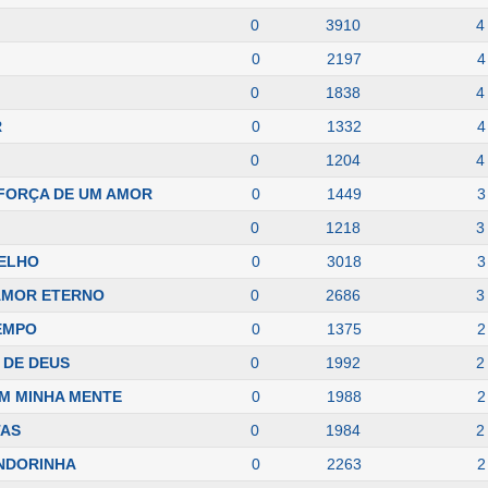
0
3910
4
0
2197
4
0
1838
4
R
0
1332
4
0
1204
4
 FORÇA DE UM AMOR
0
1449
3
0
1218
3
PELHO
0
3018
3
 AMOR ETERNO
0
2686
3
EMPO
0
1375
2
 DE DEUS
0
1992
2
M MINHA MENTE
0
1988
2
TAS
0
1984
2
ANDORINHA
0
2263
2