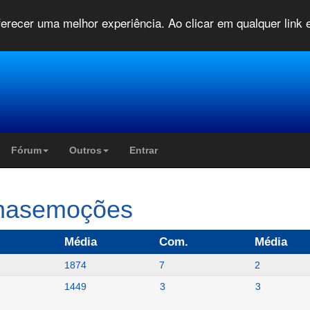
oferecer uma melhor experiência. Ao clicar em qualquer link
Fórum
Outros
Entrar
renasemoções
Média
Com.
Média
1874
7
2
1449
3
3