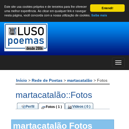
Este site usa cookies próprios e de terceiros para lhe oferecer
Entendi!
uma melhor experiência. Ao clicar em qualquer link e navegar
nesta página, você concorda com a nossa utilização de cookies.
Saiba mais
Início
>
Rede de Poetas
>
martacatalão
> Fotos
martacatalão::Fotos
Perfil
Videos ( 0 )
Fotos ( 1 )
martacatalão Fotos