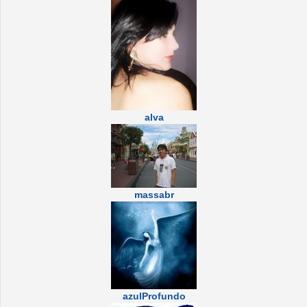
alva
massabr
azulProfundo