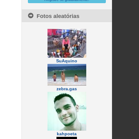
Fotos aleatórias
SuAquino
zebra.gas
kahpoeta