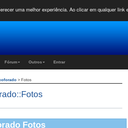
oferecer uma melhor experiência. Ao clicar em qualquer link
Fórum
Outros
Entrar
lcoforado
> Fotos
rado::Fotos
orado Fotos