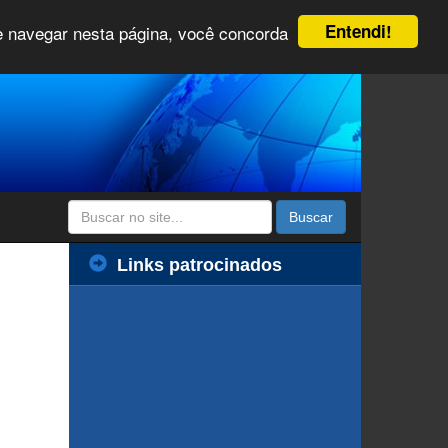
Entendi!
 e navegar nesta página, você concorda
Buscar
Links patrocinados