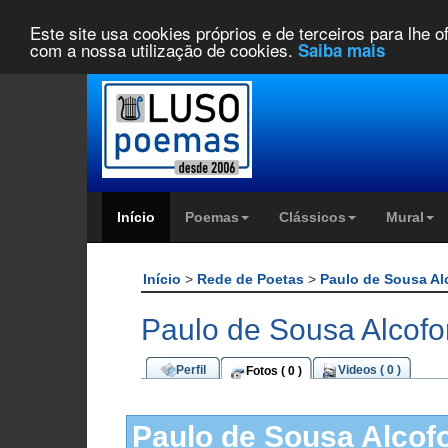
Este site usa cookies próprios e de terceiros para lhe 
com a nossa utilização de cookies.
Saiba mais
Início
Poemas
Clássicos
Mural
Início
>
Rede de Poetas
>
Paulo de Sousa A
Paulo de Sousa Alcofo
Perfil
Videos ( 0 )
Fotos ( 0 )
Paulo de Sousa Alcof