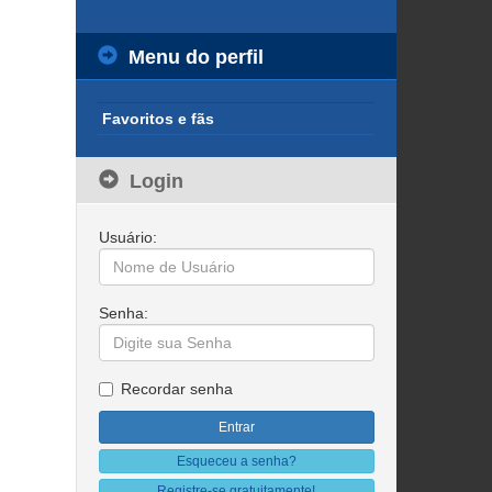
Menu do perfil
Favoritos e fãs
Login
Usuário:
Senha:
Recordar senha
Esqueceu a senha?
Registre-se gratuitamente!