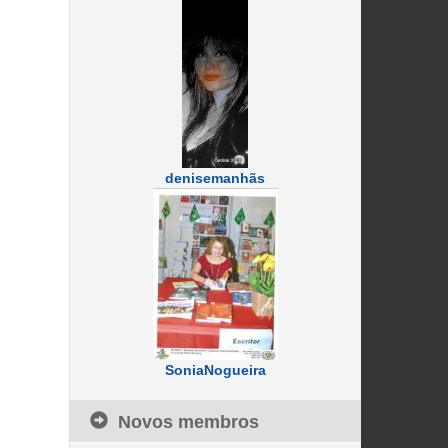
denisemanhãs
SoniaNogueira
Novos membros