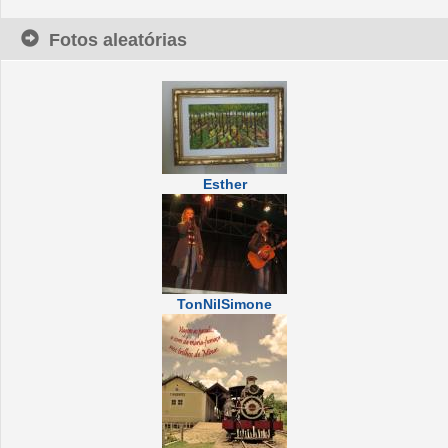
Fotos aleatórias
Esther
TonNilSimone