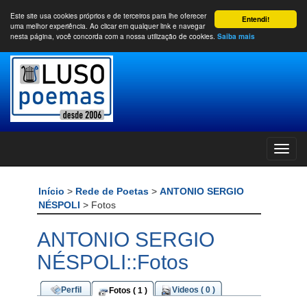
Este site usa cookies próprios e de terceiros para lhe oferecer
Entendi!
uma melhor experiência. Ao clicar em qualquer link e navegar
nesta página, você concorda com a nossa utilização de cookies.
Saiba mais
Início
>
Rede de Poetas
>
ANTONIO SERGIO
NÉSPOLI
> Fotos
ANTONIO SERGIO
NÉSPOLI::Fotos
Perfil
Videos ( 0 )
Fotos ( 1 )