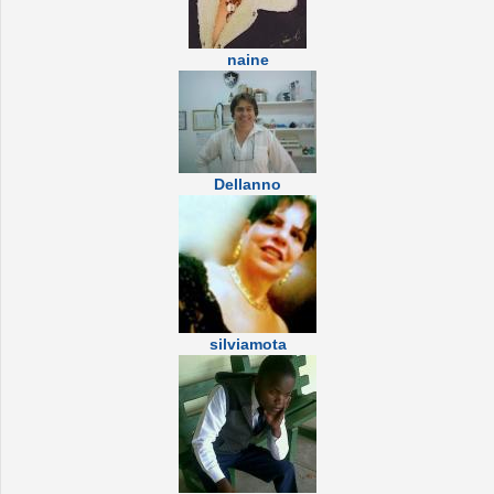
naine
Dellanno
silviamota