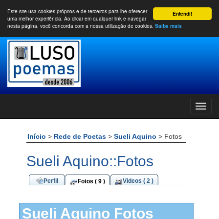
Este site usa cookies próprios e de terceiros para lhe oferecer
Entendi!
uma melhor experiência. Ao clicar em qualquer link e navegar
nesta página, você concorda com a nossa utilização de cookies.
Saiba mais
Início
>
Rede de Poetas
>
Sueli Aquino
> Fotos
Sueli Aquino::Fotos
Perfil
Videos ( 2 )
Fotos ( 9 )
Sueli Aquino Fotos