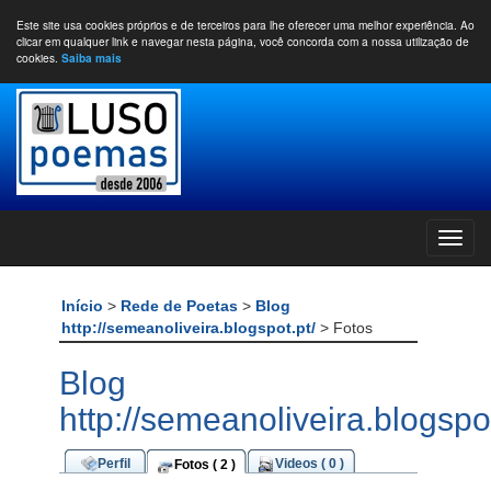
Este site usa cookies próprios e de terceiros para lhe oferecer uma melhor experiência. Ao
clicar em qualquer link e navegar nesta página, você concorda com a nossa utilização de
cookies.
Saiba mais
Início
>
Rede de Poetas
>
Blog
http://semeanoliveira.blogspot.pt/
> Fotos
Blog
http://semeanoliveira.blogspot
Perfil
Videos ( 0 )
Fotos ( 2 )