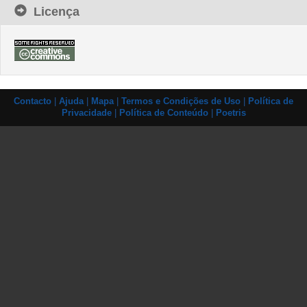
Licença
Contacto
|
Ajuda
|
Mapa
|
Termos e Condições de Uso
|
Política de
Privacidade
|
Política de Conteúdo
|
Poetris