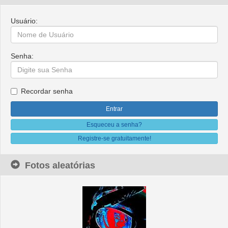
Usuário:
Senha:
Recordar senha
Esqueceu a senha?
Registre-se gratuitamente!
Fotos aleatórias