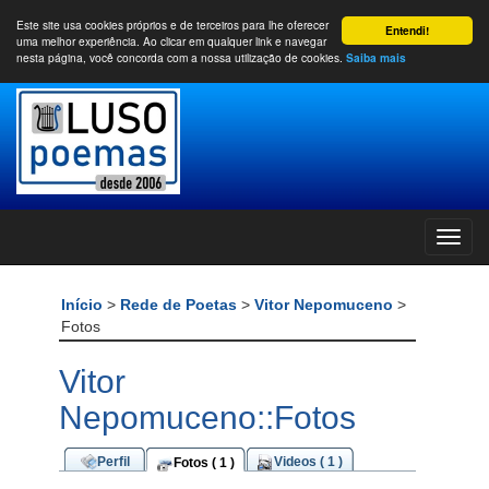
Este site usa cookies próprios e de terceiros para lhe oferecer
Entendi!
uma melhor experiência. Ao clicar em qualquer link e navegar
nesta página, você concorda com a nossa utilização de cookies.
Saiba mais
Início
>
Rede de Poetas
>
Vitor Nepomuceno
>
Fotos
Vitor
Nepomuceno::Fotos
Perfil
Videos ( 1 )
Fotos ( 1 )