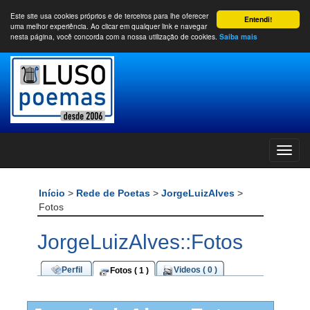
Este site usa cookies próprios e de terceiros para lhe oferecer
Entendi!
uma melhor experiência. Ao clicar em qualquer link e navegar
nesta página, você concorda com a nossa utilização de cookies.
Saiba mais
Início
>
Rede de Poetas
>
JorgeLuizAlves
>
Fotos
JorgeLuizAlves::Fotos
Perfil
Videos ( 0 )
Fotos ( 1 )