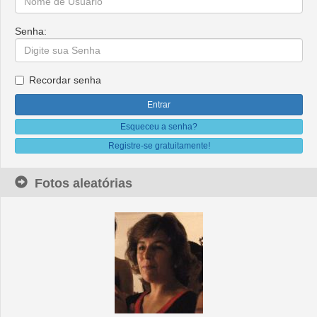
Senha:
Recordar senha
Esqueceu a senha?
Registre-se gratuitamente!
Fotos aleatórias