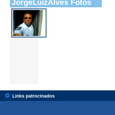
JorgeLuizAlves Fotos
Links patrocinados