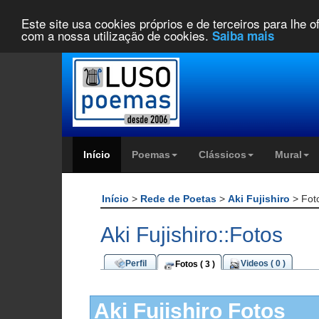
Este site usa cookies próprios e de terceiros para lhe 
com a nossa utilização de cookies.
Saiba mais
Início
Poemas
Clássicos
Mural
Início
>
Rede de Poetas
>
Aki Fujishiro
> Fot
Aki Fujishiro::Fotos
Perfil
Videos ( 0 )
Fotos ( 3 )
Aki Fujishiro Fotos