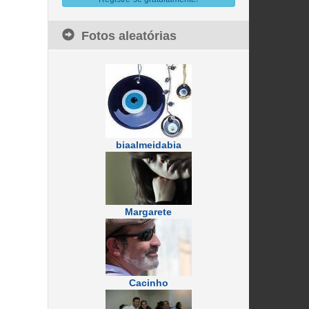
Fotos aleatórias
biaalmeidabia
Margarete
Cacinho