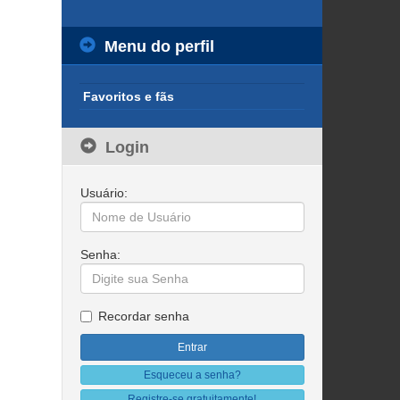
Menu do perfil
Favoritos e fãs
Login
Usuário:
Senha:
Recordar senha
Esqueceu a senha?
Registre-se gratuitamente!