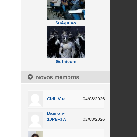
SuAquino
Gothicum
Novos membros
Cidi_Vita
04/08/2026
Daimon-
10PERTA
02/08/2026