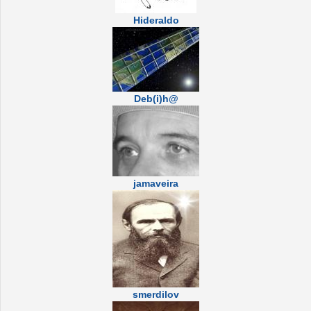
Hideraldo
Deb(i)h@
jamaveira
smerdilov