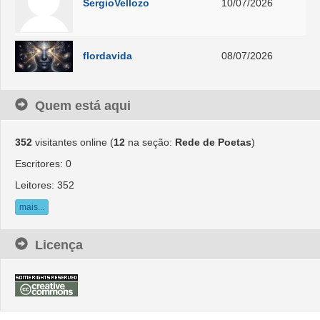
SergioVellozo
10/07/2026
flordavida
08/07/2026
Quem está aqui
352
visitantes online (
12
na seção:
Rede de Poetas
)
Escritores: 0
Leitores: 352
mais...
Licença