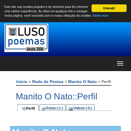
Este site usa cookies próprios e de terceiros para lhe oferecer
Entendi!
uma melhor experiência. Ao clicar em qualquer link e navegar
nesta página, você concorda com a nossa utilização de cookies.
Saiba mais
Início
>
Rede de Poetas
>
Manito O Nato
> Perfil
Manito O Nato::Perfil
Fotos ( 1 )
Videos ( 0 )
Perfil