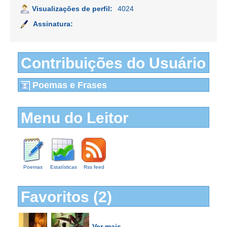
Visualizações de perfil:
4024
Assinatura:
Contribuições do Usuário
Poemas e Frases
Menu do Leitor
Poemas
Estatísticas
Rss feed
Favoritos (2)
Ver mais