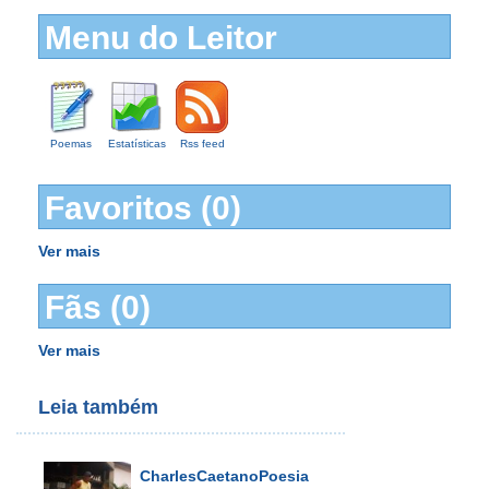
Menu do Leitor
Poemas
Estatísticas
Rss feed
Favoritos (0)
Ver mais
Fãs (0)
Ver mais
Leia também
CharlesCaetanoPoesia