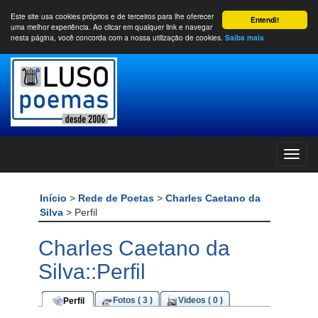
Este site usa cookies próprios e de terceiros para lhe oferecer
Entendi!
uma melhor experiência. Ao clicar em qualquer link e navegar
nesta página, você concorda com a nossa utilização de cookies.
Saiba mais
Início
>
Rede de Poetas
>
Charles Caetano da
Silva
> Perfil
Charles Caetano da
Silva::Perfil
Fotos ( 3 )
Videos ( 0 )
Perfil