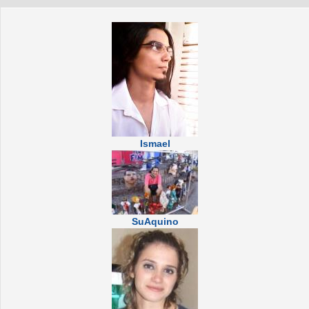
Ismael
SuAquino