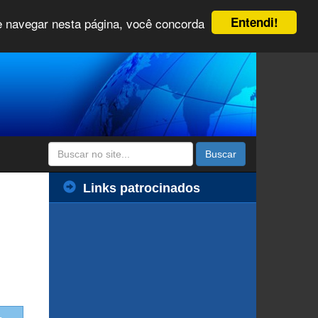
Entendi!
 e navegar nesta página, você concorda
Buscar
Links patrocinados