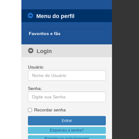
Menu do perfil
Favoritos e fãs
Login
Usuário:
Senha:
Recordar senha
Esqueceu a senha?
Registre-se gratuitamente!