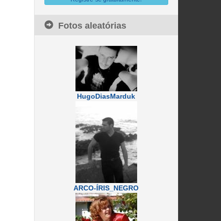
Fotos aleatórias
HugoDiasMarduk
ARCO-ÍRIS_NEGRO