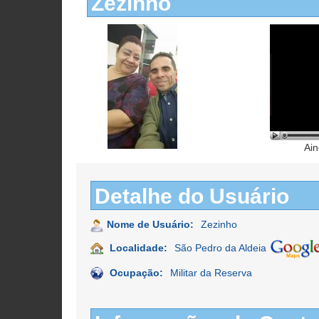
Zezinho
Ain
Detalhe do Usuário
Nome de Usuário:
Zezinho
Localidade:
São Pedro da Aldeia
Ocupação:
Militar da Reserva