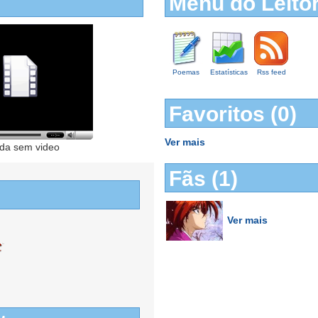
Menu do Leito
Poemas
Estatísticas
Rss feed
Favoritos (0)
Ver mais
da sem video
Fãs (1)
Ver mais