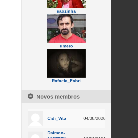
saozinha
umero
Rafaela_Fabri
Novos membros
Cidi_Vita
04/08/2026
Daimon-