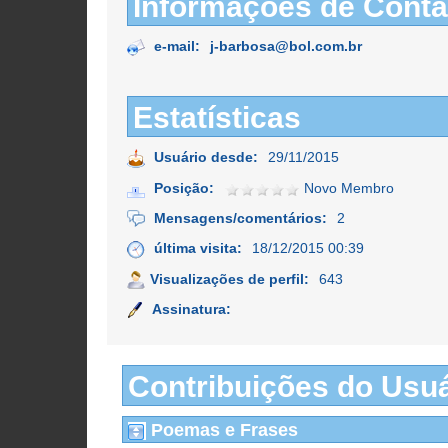
Informações de Conta
e-mail:
j-barbosa@bol.com.br
Estatísticas
Usuário desde:
29/11/2015
Posição:
Novo Membro
Mensagens/comentários:
2
última visita:
18/12/2015 00:39
Visualizações de perfil:
643
Assinatura:
Contribuições do Usuá
Poemas e Frases