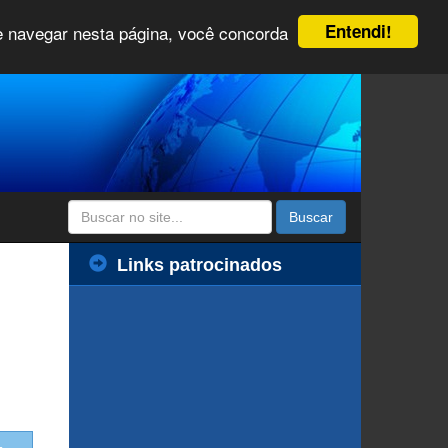
Entendi!
 e navegar nesta página, você concorda
Buscar
Links patrocinados