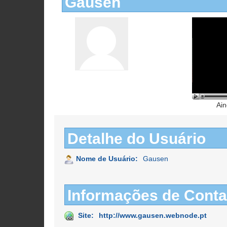
Gausen
Ain
Detalhe do Usuário
Nome de Usuário:
Gausen
Informações de Conta
Site:
http://www.gausen.webnode.pt