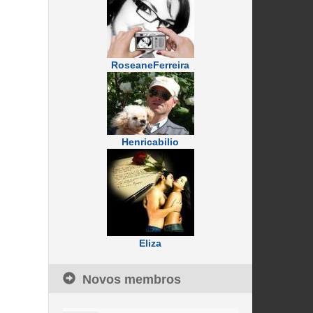
RoseaneFerreira
Henricabilio
Eliza
Novos membros