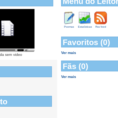
Menu do Leito
Poemas
Estatísticas
Rss feed
Favoritos (0)
Ver mais
da sem video
Fãs (0)
Ver mais
to