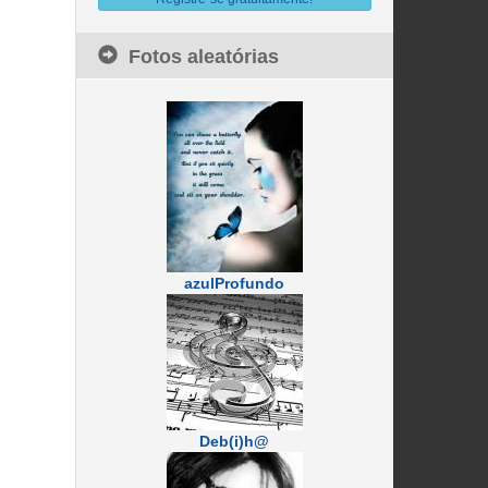
Fotos aleatórias
azulProfundo
Deb(i)h@