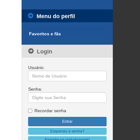
Menu do perfil
Favoritos e fãs
Login
Usuário:
Senha:
Recordar senha
Esqueceu a senha?
Registre-se gratuitamente!