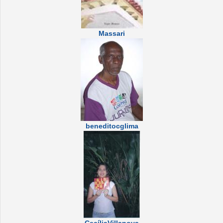
Massari
beneditocglima
CecíliaVillanova