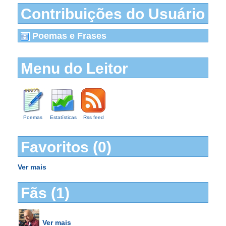
Contribuições do Usuário
Poemas e Frases
Menu do Leitor
Poemas
Estatísticas
Rss feed
Favoritos (0)
Ver mais
Fãs (1)
Ver mais