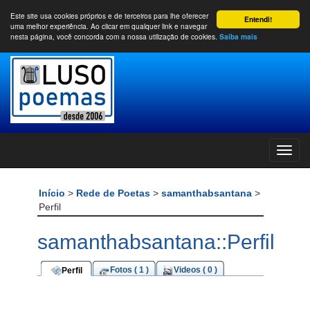
Este site usa cookies próprios e de terceiros para lhe oferecer
Entendi!
uma melhor experiência. Ao clicar em qualquer link e navegar
nesta página, você concorda com a nossa utilização de cookies.
Saiba mais
Início
>
Rede de Poetas
>
samanthabsantana
>
Perfil
samanthabsantana::Perfil
Fotos ( 1 )
Videos ( 0 )
Perfil