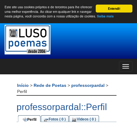
Este site usa cookies próprios e de terceiros para lhe oferecer
Entendi!
uma melhor experiência. Ao clicar em qualquer link e navegar
nesta página, você concorda com a nossa utilização de cookies.
Saiba mais
Início
>
Rede de Poetas
>
professorpardal
>
Perfil
professorpardal::Perfil
Fotos ( 0 )
Videos ( 0 )
Perfil