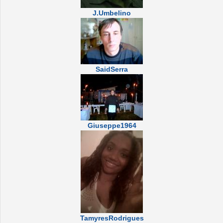
J.Umbelino
SaidSerra
Giuseppe1964
TamyresRodrigues