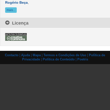
Rogério Beça
,
mais...
Licença
Contacto
|
Ajuda
|
Mapa
|
Termos e Condições de Uso
|
Política de
Privacidade
|
Política de Conteúdo
|
Poetris