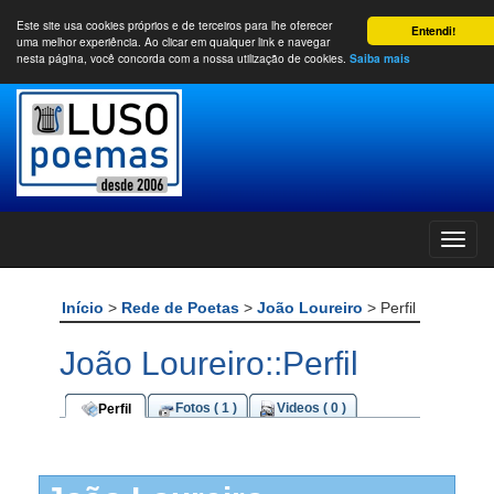
Este site usa cookies próprios e de terceiros para lhe oferecer
Entendi!
uma melhor experiência. Ao clicar em qualquer link e navegar
nesta página, você concorda com a nossa utilização de cookies.
Saiba mais
Início
>
Rede de Poetas
>
João Loureiro
> Perfil
João Loureiro::Perfil
Fotos ( 1 )
Videos ( 0 )
Perfil