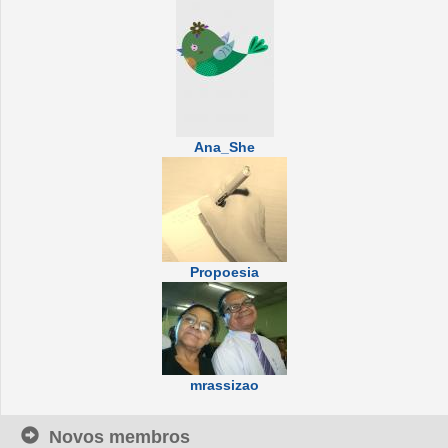
Ana_She
Propoesia
mrassizao
Novos membros