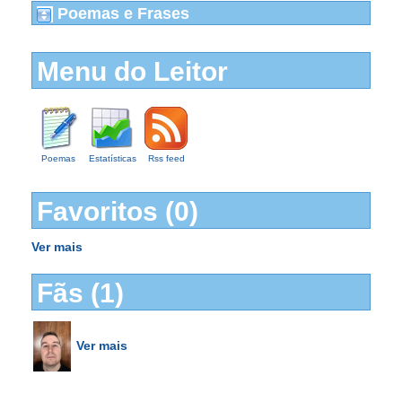
Poemas e Frases
Menu do Leitor
Poemas
Estatísticas
Rss feed
Favoritos (0)
Ver mais
Fãs (1)
Ver mais