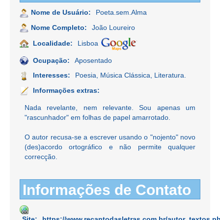
Nome de Usuário:
Poeta.sem.Alma
Nome Completo:
João Loureiro
Localidade:
Lisboa
Ocupação:
Aposentado
Interesses:
Poesia, Música Clássica, Literatura.
Informações extras:
Nada revelante, nem relevante. Sou apenas um
"rascunhador" em folhas de papel amarrotado.
O autor recusa-se a escrever usando o "nojento" novo
(des)acordo ortográfico e não permite qualquer
correcção.
Informações de Contato
Site:
https://www.recantodasletras.com.br/autor_textos.p