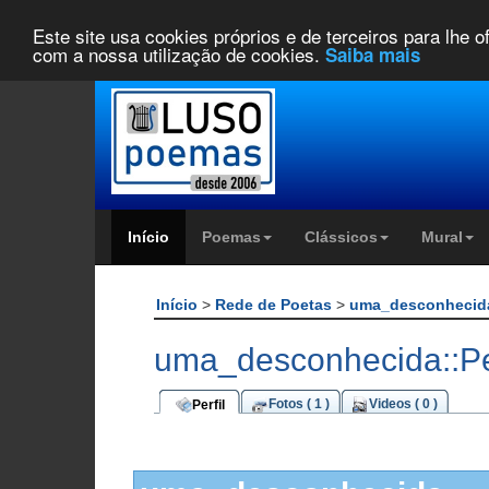
Este site usa cookies próprios e de terceiros para lhe 
com a nossa utilização de cookies.
Saiba mais
Início
Poemas
Clássicos
Mural
Início
>
Rede de Poetas
>
uma_desconheci
uma_desconhecida::Per
Fotos ( 1 )
Videos ( 0 )
Perfil