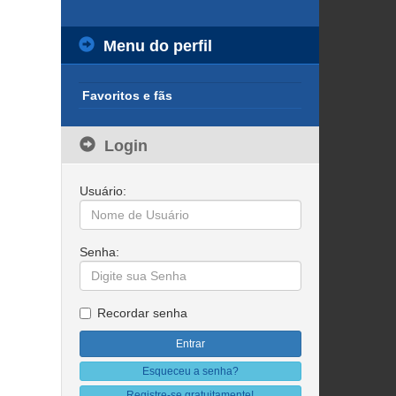
Menu do perfil
Favoritos e fãs
Login
Usuário:
Senha:
Recordar senha
Esqueceu a senha?
Registre-se gratuitamente!