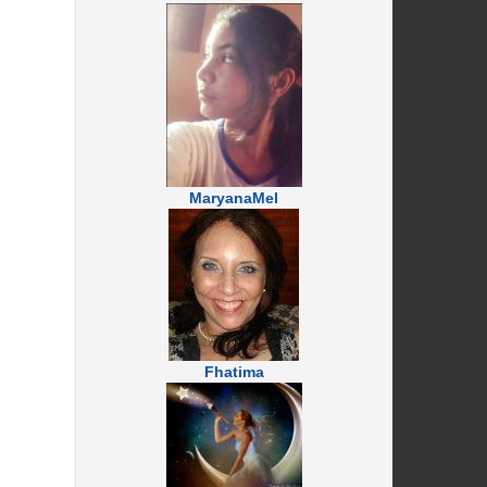
MaryanaMel
Fhatima