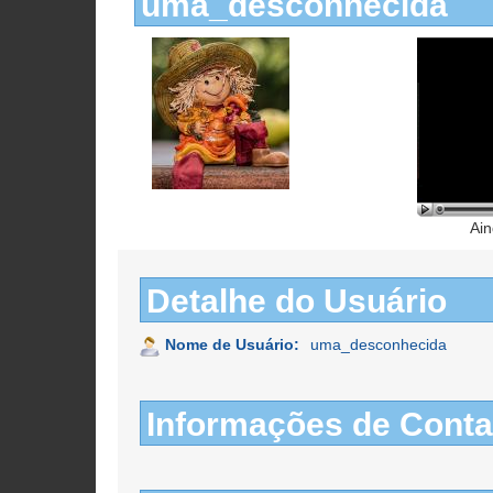
uma_desconhecida
Ain
Detalhe do Usuário
Nome de Usuário:
uma_desconhecida
Informações de Conta