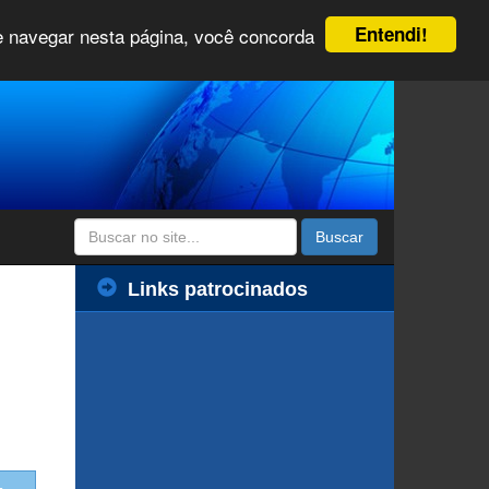
Entendi!
 e navegar nesta página, você concorda
Buscar
Links patrocinados