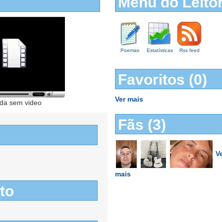
Menu do Leito
Poemas
Estatísticas
Rss feed
Favoritos (0)
Ver mais
da sem video
Fãs (3)
V
mais
to