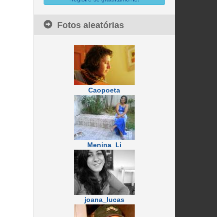
Fotos aleatórias
Caopoeta
Menina_Li
joana_lucas