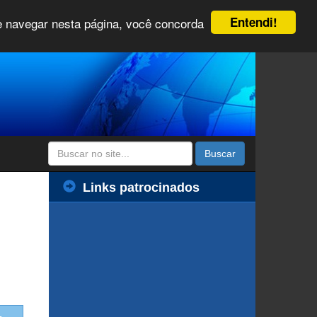
Entendi!
 e navegar nesta página, você concorda
Buscar
Links patrocinados