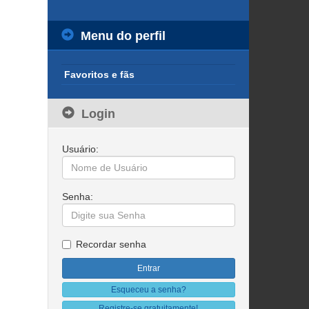
Menu do perfil
Favoritos e fãs
Login
Usuário:
Senha:
Recordar senha
Esqueceu a senha?
Registre-se gratuitamente!