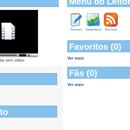
Menu do Leito
Poemas
Estatísticas
Rss feed
Favoritos (0)
Ver mais
da sem video
Fãs (0)
Ver mais
to