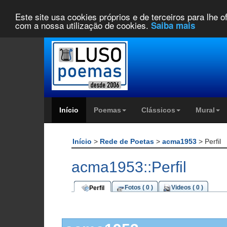
Este site usa cookies próprios e de terceiros para lhe 
com a nossa utilização de cookies.
Saiba mais
Início
Poemas
Clássicos
Mural
Início
>
Rede de Poetas
>
acma1953
> Perfil
acma1953::Perfil
Fotos ( 0 )
Videos ( 0 )
Perfil