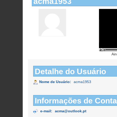
acma1953
Ain
Detalhe do Usuário
Nome de Usuário:
acma1953
Informações de Conta
e-mail:
acma@outlook.pt