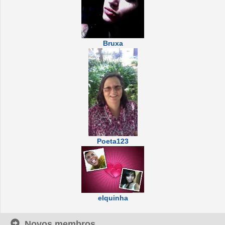
Bruxa
Poeta123
elquinha
Novos membros