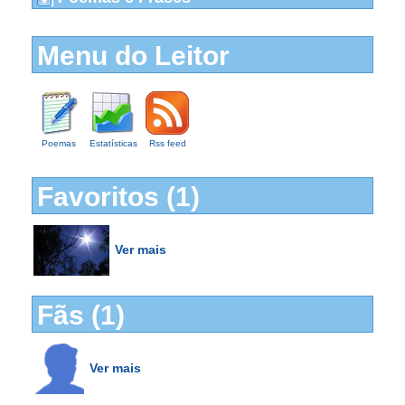
Menu do Leitor
Poemas
Estatísticas
Rss feed
Favoritos (1)
Ver mais
Fãs (1)
Ver mais