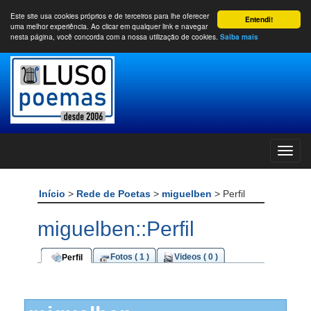
Este site usa cookies próprios e de terceiros para lhe oferecer
Entendi!
uma melhor experiência. Ao clicar em qualquer link e navegar
nesta página, você concorda com a nossa utilização de cookies.
Saiba mais
Início
>
Rede de Poetas
>
miguelben
> Perfil
miguelben::Perfil
Fotos ( 1 )
Videos ( 0 )
Perfil