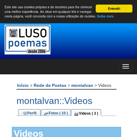
Este site usa cookies próprios e de terceiros para lhe oferecer
Entendi!
uma melhor experiência. Ao clicar em qualquer link e navegar
nesta página, você concorda com a nossa utilização de cookies.
Saiba mais
Início
>
Rede de Poetas
>
montalvan
> Videos
montalvan::Videos
Perfil
Fotos ( 10 )
Videos ( 3 )
Videos