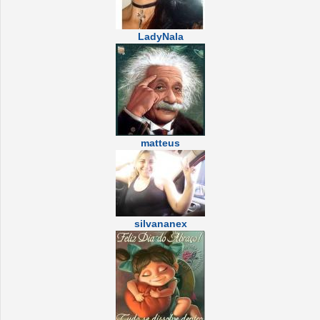
LadyNala
matteus
silvananex