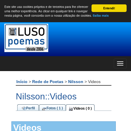
Este site usa cookies próprios e de terceiros para lhe oferecer
Entendi!
uma melhor experiência. Ao clicar em qualquer link e navegar
nesta página, você concorda com a nossa utilização de cookies.
Saiba mais
Início
>
Rede de Poetas
>
Nilsson
> Videos
Nilsson::Videos
Perfil
Fotos ( 1 )
Videos ( 0 )
Videos