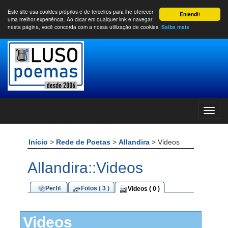
Este site usa cookies próprios e de terceiros para lhe oferecer
Entendi!
uma melhor experiência. Ao clicar em qualquer link e navegar
nesta página, você concorda com a nossa utilização de cookies.
Saiba mais
Início
>
Rede de Poetas
>
Allandira
> Videos
Allandira::Videos
Perfil
Fotos ( 3 )
Videos ( 0 )
Videos