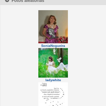
Fotos aleatórias
SoniaNogueira
ladywhite