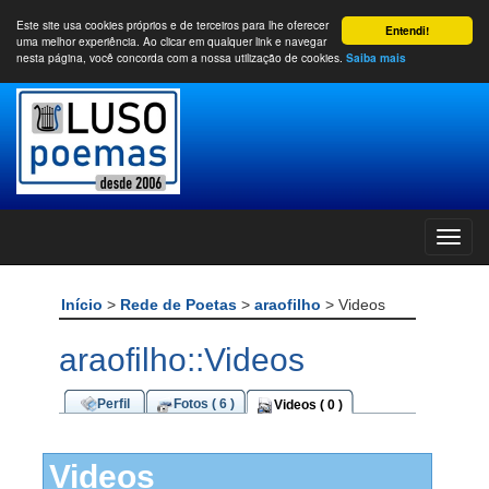
Este site usa cookies próprios e de terceiros para lhe oferecer
Entendi!
uma melhor experiência. Ao clicar em qualquer link e navegar
nesta página, você concorda com a nossa utilização de cookies.
Saiba mais
Início
>
Rede de Poetas
>
araofilho
> Videos
araofilho::Videos
Perfil
Fotos ( 6 )
Videos ( 0 )
Videos