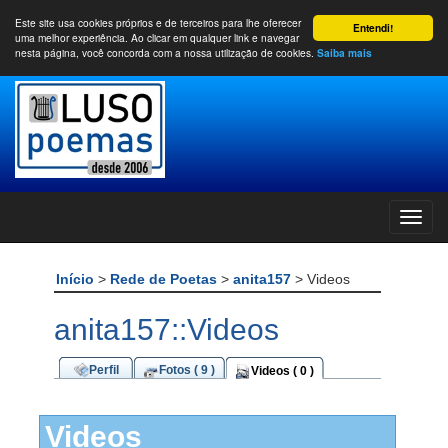
Este site usa cookies próprios e de terceiros para lhe oferecer
Entendi!
uma melhor experiência. Ao clicar em qualquer link e navegar
nesta página, você concorda com a nossa utilização de cookies.
Saiba mais
Início
>
Rede de Poetas
>
anita157
> Videos
anita157::Videos
Perfil
Fotos ( 9 )
Videos ( 0 )
Videos