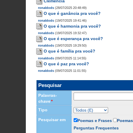
Clemência
ronaldods
(28/07/2025 20:48:49)
O que é ganância pra você?
ronaldods
(19/07/2025 19:41:46)
O que é harmonia pra você?
ronaldods
(19/07/2025 19:32:47)
O que é esperança pra você?
ronaldods
(19/07/2025 19:29:50)
O que é família pra você?
ronaldods
(09/07/2025 11:14:55)
O que é paz pra você?
ronaldods
(09/07/2025 11:01:55)
Pesquisar
Palavras-
chave
*
Tipo
Pesquisar em
Poemas e Frases
Poemas
Perguntas Frequentes