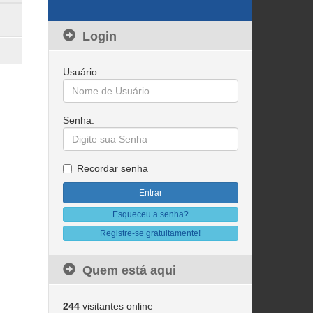
Login
Usuário:
Senha:
Recordar senha
Esqueceu a senha?
Registre-se gratuitamente!
Quem está aqui
244
visitantes online