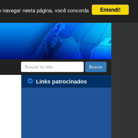
Entendi!
 e navegar nesta página, você concorda
Buscar
Links patrocinados