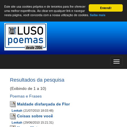
Este site usa cookies próprios e de terceiros para lhe oferecer
Entendi!
uma melhor experiência. Ao clicar em qualquer link e navegar
nesta página, você concorda com a nossa utilização de cookies.
Saiba mais
Resultados da pesquisa
(Exibindo de 1 a 10)
Poemas e Frases
Maldade disfarçada de Flor
Leekah
(21/07/2010 18:03:48)
Coisas sobre você
Leekah
(29/06/2010 15:21:31)