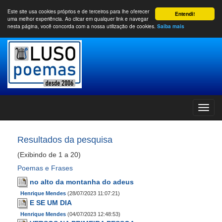
Este site usa cookies próprios e de terceiros para lhe oferecer
Entendi!
uma melhor experiência. Ao clicar em qualquer link e navegar
nesta página, você concorda com a nossa utilização de cookies.
Saiba mais
Resultados da pesquisa
(Exibindo de 1 a 20)
Poemas e Frases
no alto da montanha do adeus
Henrique Mendes
(28/07/2023 11:07:21)
E SE UM DIA
Henrique Mendes
(04/07/2023 12:48:53)