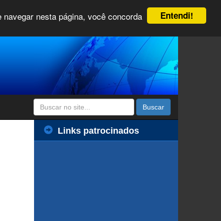
Entendi!
 e navegar nesta página, você concorda
Buscar
Links patrocinados