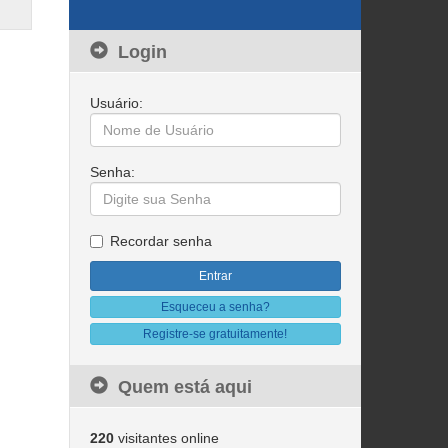
Login
Usuário:
Senha:
Recordar senha
Esqueceu a senha?
Registre-se gratuitamente!
Quem está aqui
220
visitantes online