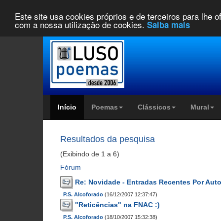
Este site usa cookies próprios e de terceiros para lhe 
com a nossa utilização de cookies.
Saiba mais
Início
Poemas
Clássicos
Mural
Resultados da pesquisa
(Exibindo de 1 a 6)
Fórum
Re: Novidade - Entradas Recentes Por Auto
P.S. Alcoforado
(16/12/2007 12:37:47)
"Reticências" na FNAC :)
P.S. Alcoforado
(18/10/2007 15:32:38)