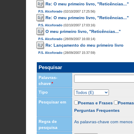
Re: O meu primeiro livro, "Reticências..."
P.S. Alcoforado
(02/10/2007 17:25:56)
Re: O meu primeiro livro, "Reticências..."
P.S. Alcoforado
(02/10/2007 17:03:16)
O meu primeiro livro, "Reticências..."
P.S. Alcoforado
(28/09/2007 16:00:14)
Re: Lançamento do meu primeiro livro
P.S. Alcoforado
(28/09/2007 15:37:59)
Pesquisar
Palavras-
chave
*
Tipo
Pesquisar em
Poemas e Frases
Poemas
Perguntas Frequentes
Regra de
As palavras-chave com menos
pesquisa