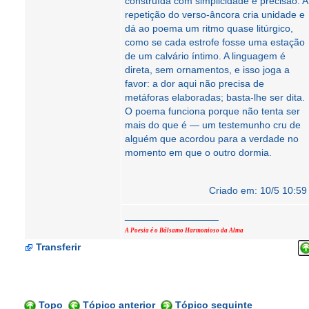
construída com simplicidade e precisão. A
repetição do verso‑âncora cria unidade e
dá ao poema um ritmo quase litúrgico,
como se cada estrofe fosse uma estação
de um calvário íntimo. A linguagem é
direta, sem ornamentos, e isso joga a
favor: a dor aqui não precisa de
metáforas elaboradas; basta‑lhe ser dita.
O poema funciona porque não tenta ser
mais do que é — um testemunho cru de
alguém que acordou para a verdade no
momento em que o outro dormia.
Criado em: 10/5 10:59
_________________
A Poesia é o Bálsamo Harmonioso da Alma
Transferir
Topo
Tópico anterior
Tópico seguinte