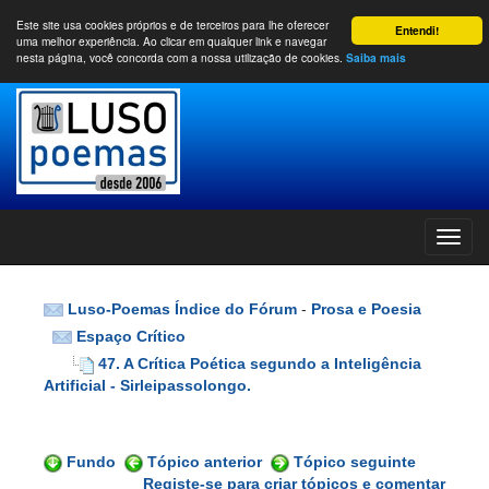
Este site usa cookies próprios e de terceiros para lhe oferecer
Entendi!
uma melhor experiência. Ao clicar em qualquer link e navegar
nesta página, você concorda com a nossa utilização de cookies.
Saiba mais
Luso-Poemas Índice do Fórum
-
Prosa e Poesia
Espaço Crítico
47. A Crítica Poética segundo a Inteligência
Artificial - Sirleipassolongo.
Fundo
Tópico anterior
Tópico seguinte
Registe-se para criar tópicos e comentar