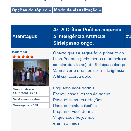
47. A Crítica Poética segundo
Alemtagus
a Inteligência Artificial -
#
Sirleipassolongo.
Moderador
O texto que se segue foi o primeiro do
Luso-Poemas (pelo menos o primeiro a
constar das listas), de Sirleipassolongo.
Vamos ver o que nos diz a Inteligência
Artificial acerca dele.
Enquanto você dormia
Membro desde:
Escrevi esses versos de adeus
24/12/2006 19:19
Rasguei suas recordações
De
Montemor-o-Novo
Rasguei minhas ilusões
Mensagens:
4498
Enquanto você dormia...
Vi que seus beijos não
eram só meus.