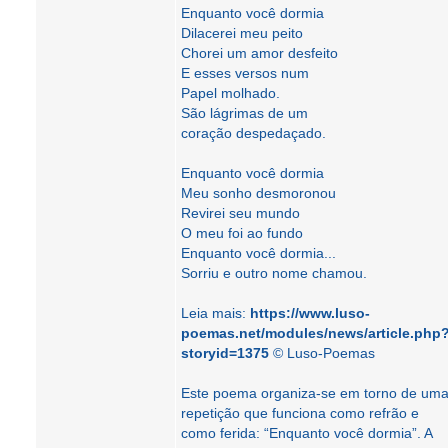
Enquanto você dormia
Dilacerei meu peito
Chorei um amor desfeito
E esses versos num
Papel molhado.
São lágrimas de um
coração despedaçado.
Enquanto você dormia
Meu sonho desmoronou
Revirei seu mundo
O meu foi ao fundo
Enquanto você dormia...
Sorriu e outro nome chamou.
Leia mais:
https://www.luso-
poemas.net/modules/news/article.php
storyid=1375
© Luso-Poemas
Este poema organiza‑se em torno de um
repetição que funciona como refrão e
como ferida: “Enquanto você dormia”. A