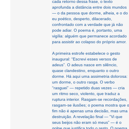
cada retorno dessa frase, o texto
aprofunda a distância entre dois mundos
— o da pessoa que dorme, alheia, e o do
eu poético, desperto, dilacerado,
confrontado com a verdade que já não
pode adiar. O poema é, portanto, uma
vigília: alguém que permanece acordado
para assistir ao colapso do próprio amor.
A primeira estrofe estabelece o gesto
inaugural: “Escrevi esses versos de
adeus”. O adeus nasce em silêncio,
quase clandestino, enquanto o outro
dorme. Há aqui uma assimetria dolorosa:
um dorme, o outro rasga. O verbo
“rasguei” — repetido duas vezes — cria
um ritmo seco, violento, que traduz a
ruptura interior. Rasgam‑se recordações,
rasgam‑se ilusões; o poema mostra que 
fim não é apenas uma decisão, mas uma
destruição. A revelação final — “Vi que
seus beijos não eram só meus” — é o
golpe que justifica todo o resto. O poema