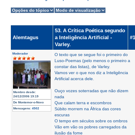
53. A Crítica Poética segundo
Alemtagus
a Inteligência Artificial -
#
Varley.
Moderador
O texto que se segue foi o primeiro do
Luso-Poemas (pelo menos o primeiro a
constar das listas), de Varley.
Vamos ver o que nos diz a Inteligência
Artificial acerca dele.
Ouço vozes soterradas que não dizem
Membro desde:
nada
24/12/2006 19:19
Que calam terra e escombros
De
Montemor-o-Novo
Súbito morrem na África das cores
Mensagens:
4502
escuras
O tempo em séculos sobre os ombros
Vão em vão os pobres carregados da
ilusão da fome