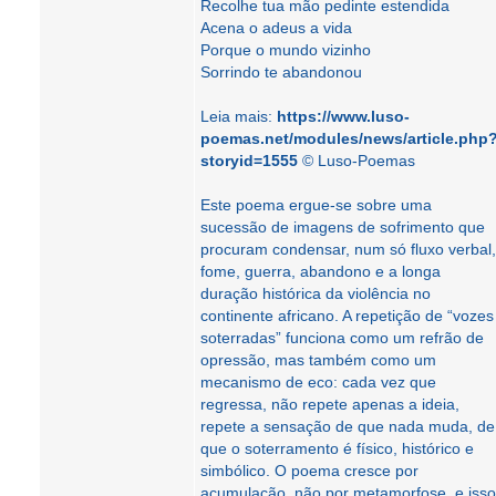
Recolhe tua mão pedinte estendida
Acena o adeus a vida
Porque o mundo vizinho
Sorrindo te abandonou
Leia mais:
https://www.luso-
poemas.net/modules/news/article.php
storyid=1555
© Luso-Poemas
Este poema ergue-se sobre uma
sucessão de imagens de sofrimento que
procuram condensar, num só fluxo verbal,
fome, guerra, abandono e a longa
duração histórica da violência no
continente africano. A repetição de “vozes
soterradas” funciona como um refrão de
opressão, mas também como um
mecanismo de eco: cada vez que
regressa, não repete apenas a ideia,
repete a sensação de que nada muda, de
que o soterramento é físico, histórico e
simbólico. O poema cresce por
acumulação, não por metamorfose, e isso