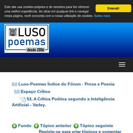
Este site usa cookies próprios e de terceiros para lhe oferecer
Entendi!
uma melhor experiência. Ao clicar em qualquer link e navegar
nesta página, você concorda com a nossa utilização de cookies.
Saiba mais
Luso-Poemas Índice do Fórum
-
Prosa e Poesia
Espaço Crítico
53. A Crítica Poética segundo a Inteligência
Artificial - Varley.
Fundo
Tópico anterior
Tópico seguinte
Registe-se para criar tópicos e comentar