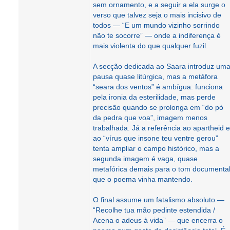
sem ornamento, e a seguir a ela surge o
verso que talvez seja o mais incisivo de
todos — “E um mundo vizinho sorrindo
não te socorre” — onde a indiferença é
mais violenta do que qualquer fuzil.
A secção dedicada ao Saara introduz um
pausa quase litúrgica, mas a metáfora
“seara dos ventos” é ambígua: funciona
pela ironia da esterilidade, mas perde
precisão quando se prolonga em “do pó
da pedra que voa”, imagem menos
trabalhada. Já a referência ao apartheid e
ao “vírus que insone teu ventre gerou”
tenta ampliar o campo histórico, mas a
segunda imagem é vaga, quase
metafórica demais para o tom documenta
que o poema vinha mantendo.
O final assume um fatalismo absoluto —
“Recolhe tua mão pedinte estendida /
Acena o adeus à vida” — que encerra o